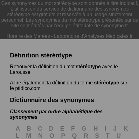
Ces synonymes du mot stéréotype sont donnés à titre indicatif.
L'utilisation du service de dictionnaire des synonymes
stéréotype est gratuite et réservée à un usage strictement
personnel. Les synonymes du mot stéréotype présentés sur ce
site sont édités par l’équipe éditoriale de synonymo.fr
Horaire des Marées
-
Laboratoire d'Analyses Médicales.fr
Définition stéréotype
Retrouver la définition du mot
stéréotype
avec le
Larousse
A lire également la définition du terme
stéréotype
sur
le ptidico.com
Dictionnaire des synonymes
Classement par ordre alphabétique des
synonymes
A
B
C
D
E
F
G
H
I
J
K
L
M
N
O
P
Q
R
S
T
U