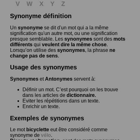
V
W
X
Y
Z
Synonyme définition
Un
synonyme
se dit d'un mot qui a la même
signification qu'un autre mot, ou une signification
presque semblable. Les
synonymes
sont des
mots
différents
qui
veulent dire la même chose
.
Lorsqu’on utilise des
synonymes
, la phrase
ne
change pas de sens
.
Usage des synonymes
Synonymes
et
Antonymes
servent à:
Définir un mot. C’est pourquoi on les trouve
dans les articles de
dictionnaire.
Eviter les répétitions dans un texte.
Enrichir un texte.
Exemples de synonymes
Le mot
bicyclette
eut être considéré comme
synonyme de
vélo
.