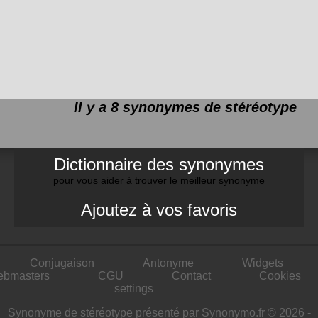
Il y a 8 synonymes de
stéréotype
Dictionnaire des synonymes
pour vous aider à trouver le meilleur synonyme
Ajoutez à vos favoris
Conjugaison
Antonyme
Widgets
ebmasters
CGU
Contact
Cookies
settings
Synonyme de stéréotype présenté par Synonymo.fr © 2026 -