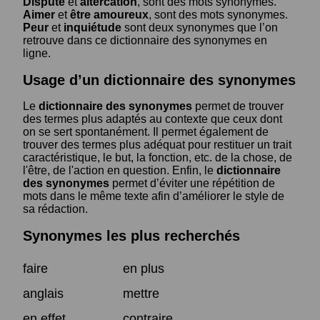
Dispute
et
altercation
, sont des mots synonymes.
Aimer
et
être amoureux
, sont des mots synonymes.
Peur
et
inquiétude
sont deux synonymes que l’on
retrouve dans ce dictionnaire des synonymes en
ligne.
Usage d’un dictionnaire des synonymes
Le
dictionnaire des synonymes
permet de trouver
des termes plus adaptés au contexte que ceux dont
on se sert spontanément. Il permet également de
trouver des termes plus adéquat pour restituer un trait
caractéristique, le but, la fonction, etc. de la chose, de
l'être, de l'action en question. Enfin, le
dictionnaire
des synonymes
permet d’éviter une répétition de
mots dans le même texte afin d’améliorer le style de
sa rédaction.
Synonymes les plus recherchés
faire
en plus
anglais
mettre
en effet
contraire