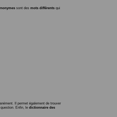
ynonymes
sont des
mots différents
qui
anément. Il permet également de trouver
n question. Enfin, le
dictionnaire des