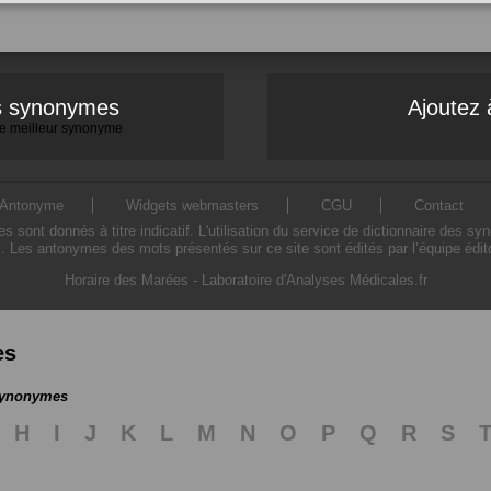
es synonymes
Ajoutez 
 le meilleur synonyme
Antonyme
Widgets webmasters
CGU
Contact
ont donnés à titre indicatif. L'utilisation du service de dictionnaire des sy
. Les antonymes des mots présentés sur ce site sont édités par l’équipe édi
Horaire des Marées
-
Laboratoire d'Analyses Médicales.fr
es
 synonymes
H
I
J
K
L
M
N
O
P
Q
R
S