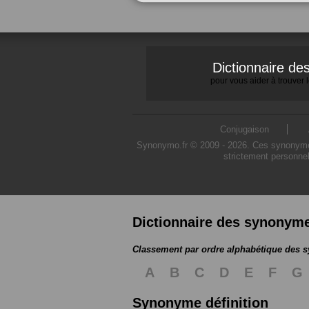
Dictionnaire d
pour vous aider à trouver
Conjugaison
Synonymo.fr © 2009 - 2026. Ces synonymes s
strictement personnel
Dictionnaire des synonym
Classement par ordre alphabétique des
A
B
C
D
E
F
G
Synonyme définition