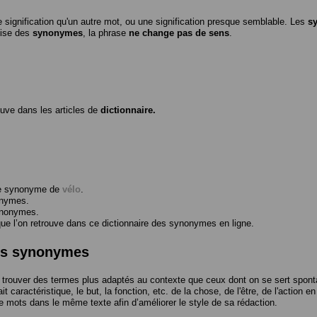
 signification qu'un autre mot, ou une signification presque semblable. Les
s
ilise des
synonymes
, la phrase
ne change pas de sens
.
ouve dans les articles de
dictionnaire.
me synonyme de
vélo
.
onymes.
ynonymes.
 l’on retrouve dans ce dictionnaire des synonymes en ligne.
des synonymes
trouver des termes plus adaptés au contexte que ceux dont on se sert spont
t caractéristique, le but, la fonction, etc. de la chose, de l'être, de l'action e
e mots dans le même texte afin d’améliorer le style de sa rédaction.