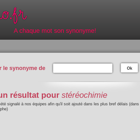
A chaque mot son synonyme!
r le synonyme de
Ok
n résultat pour
stéréochimie
été signalé à nos équipes afin qu'il soit ajouté dans les plus bref délais (dans
aphe)