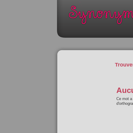
Trouve
Aucu
Ce mot a 
d'orthogr