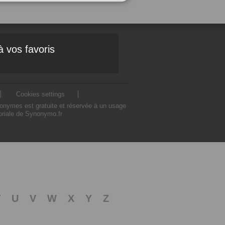
à vos favoris
Cookies settings
nonymes est gratuite et réservée à un usage
toriale de Synonymo.fr
T
U
V
W
X
Y
Z