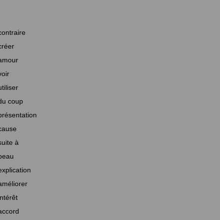
contraire
créer
amour
voir
utiliser
du coup
présentation
cause
suite à
beau
explication
améliorer
intérêt
accord