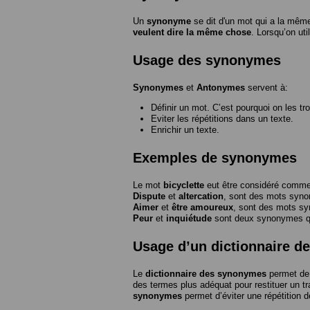
Un
synonyme
se dit d'un mot qui a la même
veulent dire la même chose
. Lorsqu’on ut
Usage des synonymes
Synonymes
et
Antonymes
servent à:
Définir un mot. C’est pourquoi on les tr
Eviter les répétitions dans un texte.
Enrichir un texte.
Exemples de synonymes
Le mot
bicyclette
eut être considéré com
Dispute
et
altercation
, sont des mots syn
Aimer
et
être amoureux
, sont des mots s
Peur
et
inquiétude
sont deux synonymes que
Usage d’un dictionnaire 
Le
dictionnaire des synonymes
permet de 
des termes plus adéquat pour restituer un trai
synonymes
permet d’éviter une répétition d