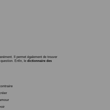
anément. Il permet également de trouver
n question. Enfin, le
dictionnaire des
contraire
créer
amour
voir