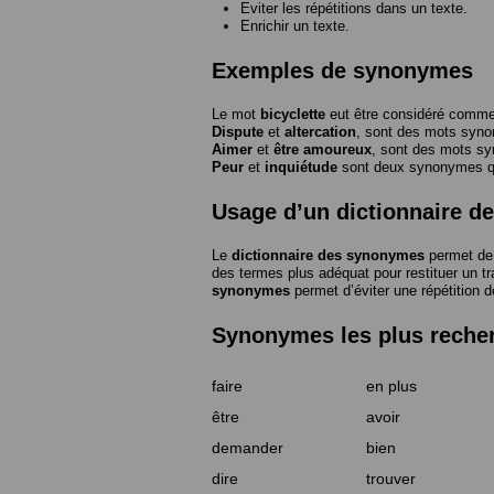
Eviter les répétitions dans un texte.
Enrichir un texte.
Exemples de synonymes
Le mot
bicyclette
eut être considéré com
Dispute
et
altercation
, sont des mots syn
Aimer
et
être amoureux
, sont des mots s
Peur
et
inquiétude
sont deux synonymes que
Usage d’un dictionnaire 
Le
dictionnaire des synonymes
permet de 
des termes plus adéquat pour restituer un trai
synonymes
permet d’éviter une répétition d
Synonymes les plus reche
faire
en plus
être
avoir
demander
bien
dire
trouver