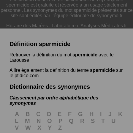
spermicide est gratuite et réservée à un usage strictement
personnel. Les synonymes du mot spermicide présentés sur ce
site sont édités par l’équipe éditoriale de synonymo.fr
Horaire des Marées
-
Laboratoire d'Analyses Médicales.fr
Définition spermicide
Retrouver la définition du mot
spermicide
avec le
Larousse
A lire également la définition du terme
spermicide
sur
le ptidico.com
Dictionnaire des synonymes
Classement par ordre alphabétique des
synonymes
A
B
C
D
E
F
G
H
I
J
K
L
M
N
O
P
Q
R
S
T
U
V
W
X
Y
Z