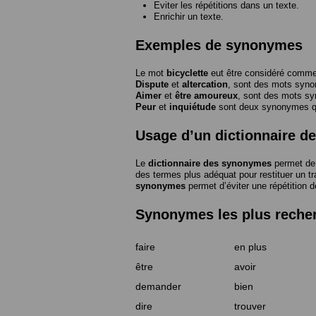
Eviter les répétitions dans un texte.
Enrichir un texte.
Exemples de synonymes
Le mot
bicyclette
eut être considéré com
Dispute
et
altercation
, sont des mots syn
Aimer
et
être amoureux
, sont des mots s
Peur
et
inquiétude
sont deux synonymes que
Usage d’un dictionnaire 
Le
dictionnaire des synonymes
permet de 
des termes plus adéquat pour restituer un trai
synonymes
permet d’éviter une répétition d
Synonymes les plus reche
faire
en plus
être
avoir
demander
bien
dire
trouver