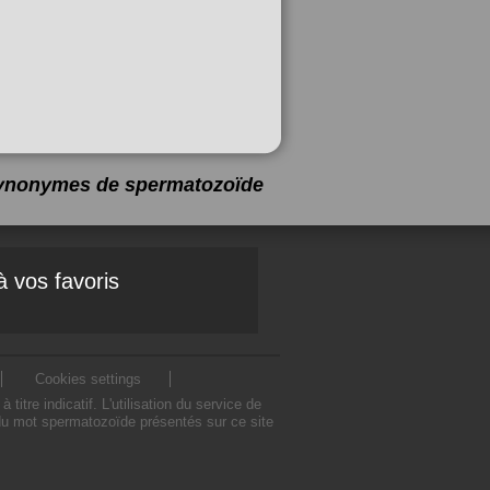
 synonymes de
spermatozoïde
à vos favoris
Cookies settings
e indicatif. L'utilisation du service de
du mot spermatozoïde présentés sur ce site