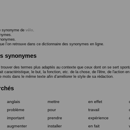
me synonyme de
vélo
.
onymes.
ynonymes.
 l’on retrouve dans ce dictionnaire des synonymes en ligne.
des synonymes
trouver des termes plus adaptés au contexte que ceux dont on se sert spont
t caractéristique, le but, la fonction, etc. de la chose, de l'être, de l'action e
e mots dans le même texte afin d’améliorer le style de sa rédaction.
rchés
anglais
mettre
en effet
problème
pour
travail
important
prendre
expérience
augmenter
installer
en fait