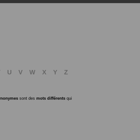
T
U
V
W
X
Y
Z
ynonymes
sont des
mots différents
qui