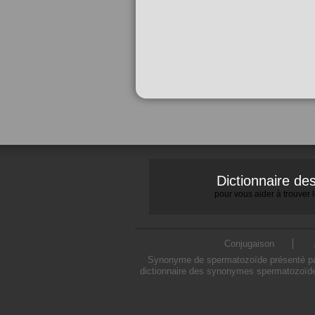
Dictionnaire d
pour vous aider à trouver
Conjugaison
Synonyme de spermatozoïde présenté par 
dictionnaire des synonymes spermatozoïde 