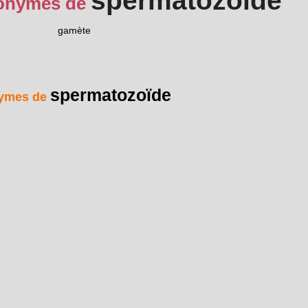
spermatozoïde
onymes de
gamète
spermatozoïde
ymes de