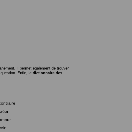
anément. Il permet également de trouver
n question. Enfin, le
dictionnaire des
contraire
créer
amour
voir