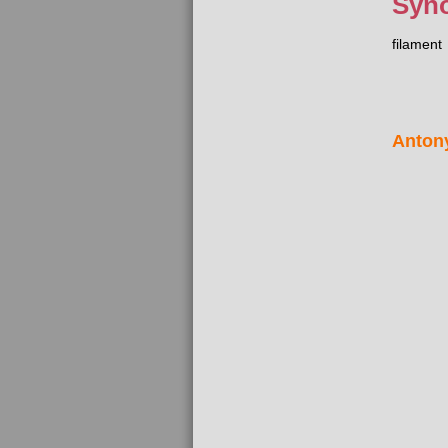
Syn
filament
Anton