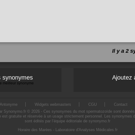
Il y a 2
es synonymes
Ajoutez 
 le meilleur synonyme
Antonyme
Widgets webmasters
CGU
Contact
Synonymo.fr © 2026 - Ces synonymes du mot spermatozoïde sont donnés à titr
est gratuite et réservée à un usage strictement personnel. Les synonymes 
sont édités par l’équipe éditoriale de synonymo.fr
Horaire des Marées
-
Laboratoire d'Analyses Médicales.fr