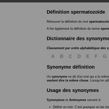
Définition spermatozoïde
Retrouver la définition du mot
spermatozoï
A lire également la définition du terme
sper
Dictionnaire des synonym
Classement par ordre alphabétique des
A
B
C
D
E
F
G
Synonyme définition
Un
synonyme
se dit d'un mot qui a la même
veulent dire la même chose
. Lorsqu’on ut
Usage des synonymes
Synonymes
et
Antonymes
servent à:
Définir un mot. C’est pourquoi on les tr