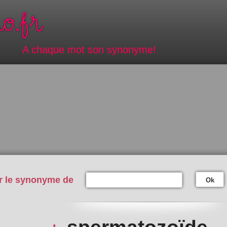
A chaque mot son synonyme!
r le synonyme de
Ok