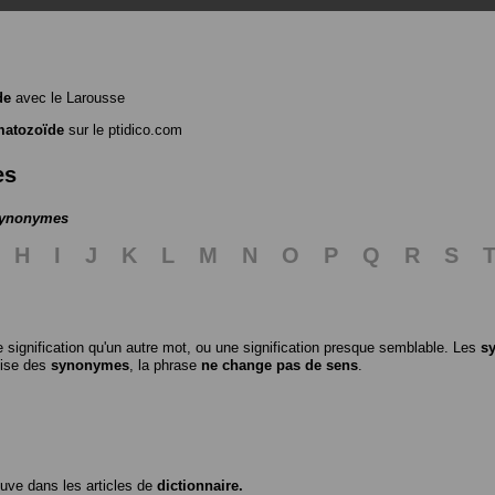
de
avec le Larousse
matozoïde
sur le ptidico.com
es
 synonymes
H
I
J
K
L
M
N
O
P
Q
R
S
 signification qu'un autre mot, ou une signification presque semblable. Les
s
ilise des
synonymes
, la phrase
ne change pas de sens
.
ouve dans les articles de
dictionnaire.