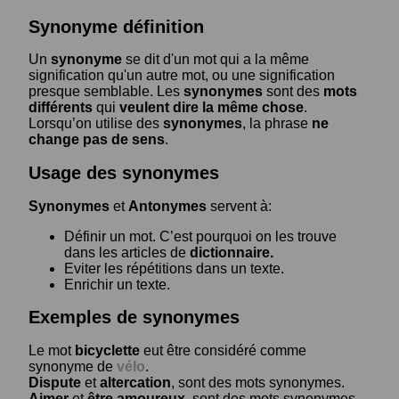
Synonyme définition
Un
synonyme
se dit d'un mot qui a la même
signification qu'un autre mot, ou une signification
presque semblable. Les
synonymes
sont des
mots
différents
qui
veulent dire la même chose
.
Lorsqu’on utilise des
synonymes
, la phrase
ne
change pas de sens
.
Usage des synonymes
Synonymes
et
Antonymes
servent à:
Définir un mot. C’est pourquoi on les trouve
dans les articles de
dictionnaire.
Eviter les répétitions dans un texte.
Enrichir un texte.
Exemples de synonymes
Le mot
bicyclette
eut être considéré comme
synonyme de
vélo
.
Dispute
et
altercation
, sont des mots synonymes.
Aimer
et
être amoureux
, sont des mots synonymes.