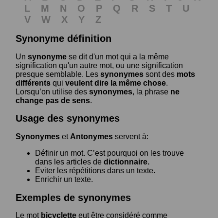
L
M
N
O
P
Q
R
S
T
U
V
W
X
Y
Z
Synonyme définition
Un
synonyme
se dit d'un mot qui a la même
signification qu'un autre mot, ou une signification
presque semblable. Les
synonymes
sont des
mots
différents
qui
veulent dire la même chose
.
Lorsqu’on utilise des
synonymes
, la phrase
ne
change pas de sens
.
Usage des synonymes
Synonymes
et
Antonymes
servent à:
Définir un mot. C’est pourquoi on les trouve
dans les articles de
dictionnaire.
Eviter les répétitions dans un texte.
Enrichir un texte.
Exemples de synonymes
Le mot
bicyclette
eut être considéré comme