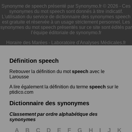
Synonyme de speech présenté par Synonymo.fr © 2026 - Ces
synonymes du mot speech sont donnés à titre indicatif.
L'utilisation du service de dictionnaire des synonymes speech
est gratuite et réservée à un usage strictement personnel. Les
synonymes du mot speech présentés sur ce site sont édités par
l’équipe éditoriale de synonymo.fr
Horaire des Marées
-
Laboratoire d'Analyses Médicales.fr
Définition speech
Retrouver la définition du mot
speech
avec le
Larousse
A lire également la définition du terme
speech
sur le
ptidico.com
Dictionnaire des synonymes
Classement par ordre alphabétique des
synonymes
A
B
C
D
E
F
G
H
I
J
K