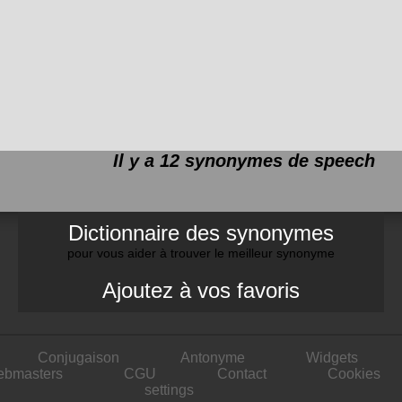
Il y a 12 synonymes de
speech
Dictionnaire des synonymes
pour vous aider à trouver le meilleur synonyme
Ajoutez à vos favoris
Conjugaison
Antonyme
Widgets
ebmasters
CGU
Contact
Cookies
settings