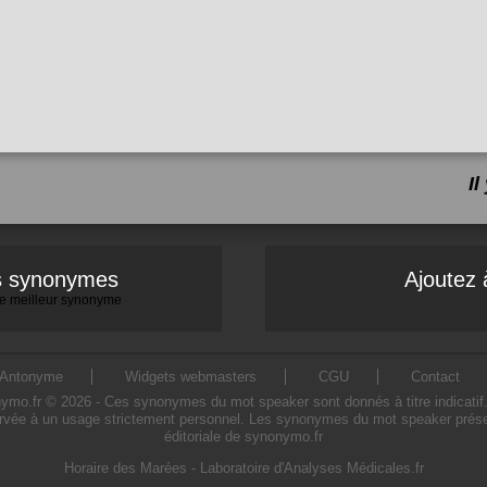
I
es synonymes
Ajoutez 
 le meilleur synonyme
Antonyme
Widgets webmasters
CGU
Contact
.fr © 2026 - Ces synonymes du mot speaker sont donnés à titre indicatif. L'
rvée à un usage strictement personnel. Les synonymes du mot speaker présent
éditoriale de synonymo.fr
Horaire des Marées
-
Laboratoire d'Analyses Médicales.fr