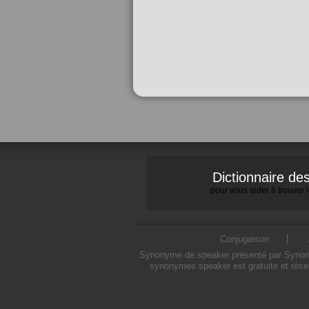
Dictionnaire d
pour vous aider à trouver
Conjugaison
Synonyme de speaker présenté par Synonymo
synonymes speaker est gratuite et rése