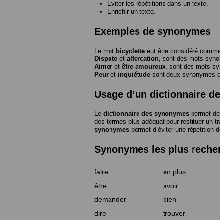
Eviter les répétitions dans un texte.
Enrichir un texte.
Exemples de synonymes
Le mot
bicyclette
eut être considéré com
Dispute
et
altercation
, sont des mots syn
Aimer
et
être amoureux
, sont des mots s
Peur
et
inquiétude
sont deux synonymes que
Usage d’un dictionnaire 
Le
dictionnaire des synonymes
permet de 
des termes plus adéquat pour restituer un trai
synonymes
permet d’éviter une répétition d
Synonymes les plus reche
faire
en plus
être
avoir
demander
bien
dire
trouver