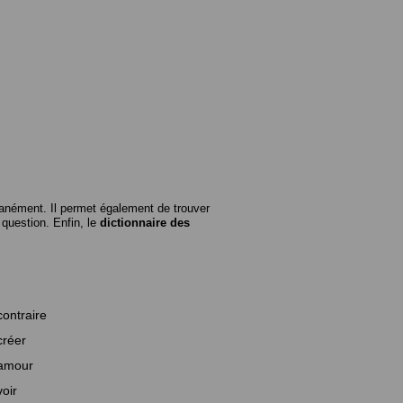
anément. Il permet également de trouver
n question. Enfin, le
dictionnaire des
contraire
créer
amour
voir