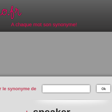
A chaque mot son synonyme!
r le synonyme de
Ok