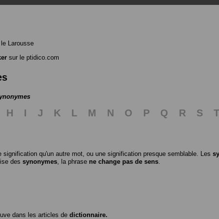
le Larousse
ker
sur le ptidico.com
es
 synonymes
H
I
J
K
L
M
N
O
P
Q
R
S
 signification qu'un autre mot, ou une signification presque semblable. Les
s
ilise des
synonymes
, la phrase
ne change pas de sens
.
ouve dans les articles de
dictionnaire.