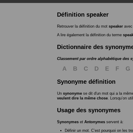
Définition speaker
Retrouver la définition du mot
speaker
avec 
A lire également la définition du terme
spea
Dictionnaire des synonym
Classement par ordre alphabétique des
A
B
C
D
E
F
G
Synonyme définition
Un
synonyme
se dit d'un mot qui a la même
veulent dire la même chose
. Lorsqu’on ut
Usage des synonymes
Synonymes
et
Antonymes
servent à:
Définir un mot. C’est pourquoi on les tr