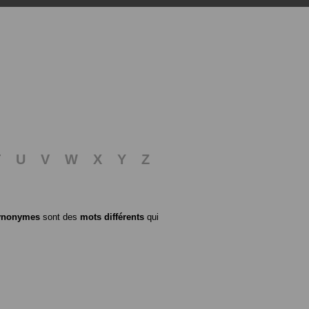
T
U
V
W
X
Y
Z
ynonymes
sont des
mots différents
qui