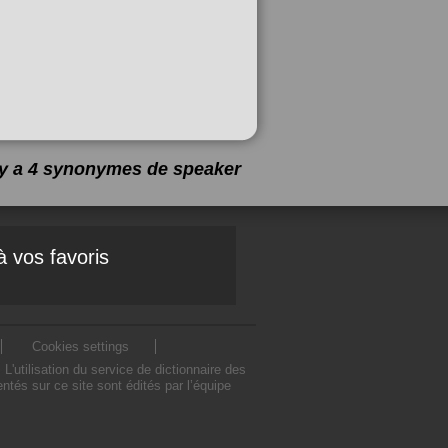
l y a 4 synonymes de
speaker
à vos favoris
Cookies settings
utilisation du service de dictionnaire des
és sur ce site sont édités par l’équipe