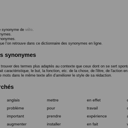
me synonyme de
vélo
.
onymes.
ynonymes.
 l’on retrouve dans ce dictionnaire des synonymes en ligne.
des synonymes
trouver des termes plus adaptés au contexte que ceux dont on se sert spont
t caractéristique, le but, la fonction, etc. de la chose, de l'être, de l'action e
e mots dans le même texte afin d’améliorer le style de sa rédaction.
rchés
anglais
mettre
en effet
problème
pour
travail
important
prendre
expérience
augmenter
installer
en fait