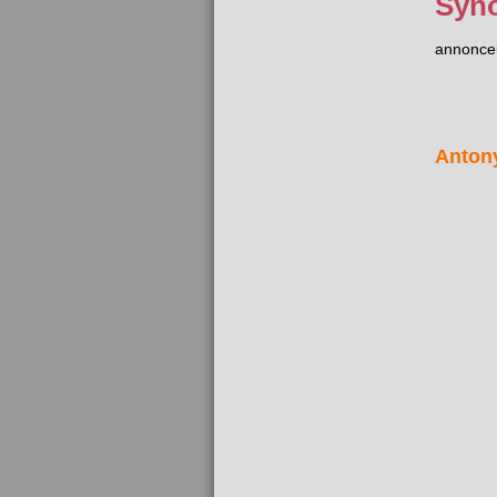
Syn
annonce
Anton