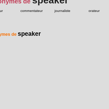
speaker
onymes de
ur
commentateur
journaliste
orateur
speaker
ymes de