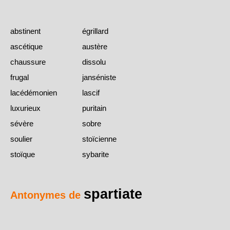
abstinent
égrillard
ascétique
austère
chaussure
dissolu
frugal
janséniste
lacédémonien
lascif
luxurieux
puritain
sévère
sobre
soulier
stoïcienne
stoïque
sybarite
spartiate
Antonymes de