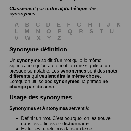
Classement par ordre alphabétique des
synonymes
A
B
C
D
E
F
G
H
I
J
K
L
M
N
O
P
Q
R
S
T
U
V
W
X
Y
Z
Synonyme définition
Un
synonyme
se dit d'un mot qui a la même
signification qu'un autre mot, ou une signification
presque semblable. Les
synonymes
sont des
mots
différents
qui
veulent dire la même chose
.
Lorsqu’on utilise des
synonymes
, la phrase
ne
change pas de sens
.
Usage des synonymes
Synonymes
et
Antonymes
servent à:
Définir un mot. C’est pourquoi on les trouve
dans les articles de
dictionnaire.
Eviter les répétitions dans un texte.