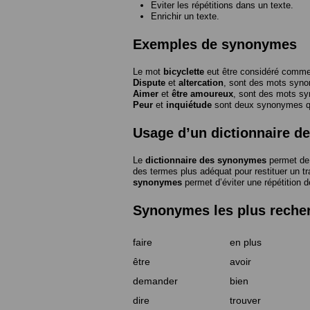
Eviter les répétitions dans un texte.
Enrichir un texte.
Exemples de synonymes
Le mot
bicyclette
eut être considéré com
Dispute
et
altercation
, sont des mots syn
Aimer
et
être amoureux
, sont des mots s
Peur
et
inquiétude
sont deux synonymes que
Usage d’un dictionnaire 
Le
dictionnaire des synonymes
permet de 
des termes plus adéquat pour restituer un trai
synonymes
permet d’éviter une répétition d
Synonymes les plus reche
faire
en plus
être
avoir
demander
bien
dire
trouver