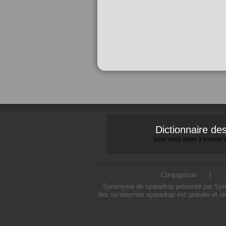
Dictionnaire d
pour vous aider à trouver
Conjugaison
Synonyme de sparadrap présenté par Synony
des synonymes sparadrap est gratuite et ré