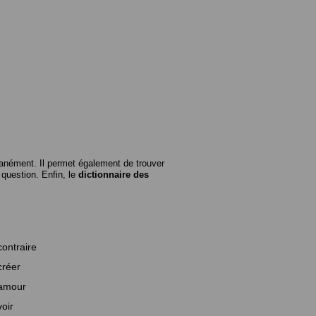
anément. Il permet également de trouver
n question. Enfin, le
dictionnaire des
contraire
créer
amour
voir