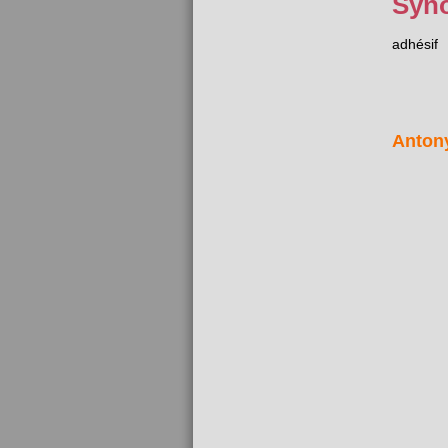
Syn
adhésif
Anton