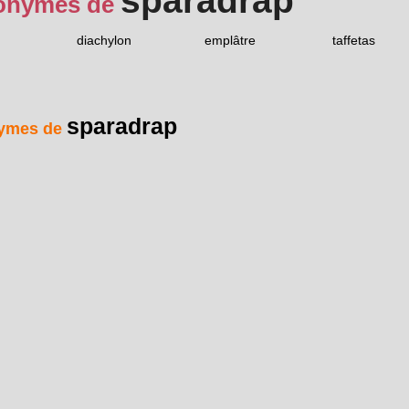
sparadrap
onymes de
diachylon
emplâtre
taffetas
sparadrap
ymes de