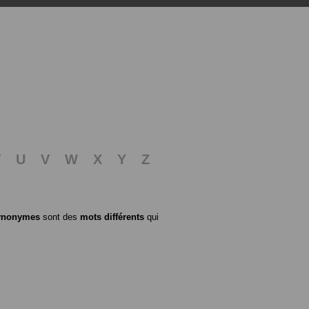
T
U
V
W
X
Y
Z
ynonymes
sont des
mots différents
qui