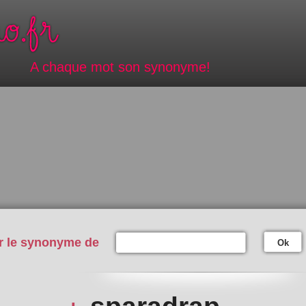
A chaque mot son synonyme!
r le synonyme de
Ok