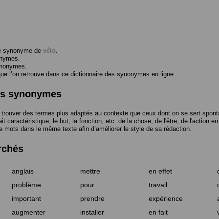
me synonyme de
vélo
.
onymes.
ynonymes.
 l’on retrouve dans ce dictionnaire des synonymes en ligne.
des synonymes
trouver des termes plus adaptés au contexte que ceux dont on se sert spont
t caractéristique, le but, la fonction, etc. de la chose, de l'être, de l'action e
e mots dans le même texte afin d’améliorer le style de sa rédaction.
rchés
anglais
mettre
en effet
problème
pour
travail
important
prendre
expérience
augmenter
installer
en fait