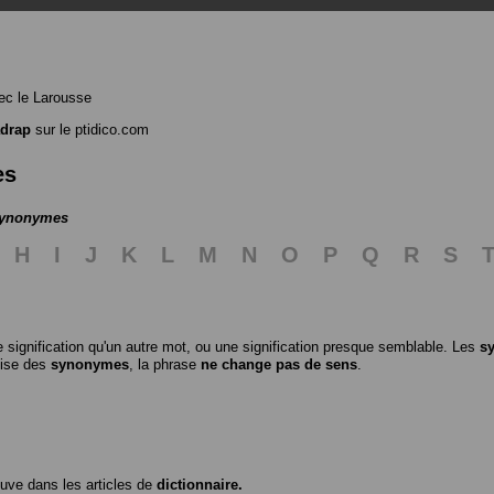
c le Larousse
adrap
sur le ptidico.com
es
 synonymes
H
I
J
K
L
M
N
O
P
Q
R
S
 signification qu'un autre mot, ou une signification presque semblable. Les
s
ilise des
synonymes
, la phrase
ne change pas de sens
.
ouve dans les articles de
dictionnaire.