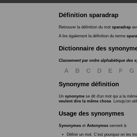
Définition sparadrap
Retrouver la définition du mot
sparadrap
ave
A lire également la définition du terme
spar
Dictionnaire des synonym
Classement par ordre alphabétique des
A
B
C
D
E
F
G
Synonyme définition
Un
synonyme
se dit d'un mot qui a la même
veulent dire la même chose
. Lorsqu’on ut
Usage des synonymes
Synonymes
et
Antonymes
servent à:
Définir un mot. C’est pourquoi on les tr