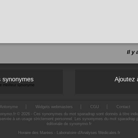
Il 
es synonymes
Ajoutez 
 le meilleur synonyme
Antonyme
Widgets webmasters
CGU
Contact
mo.fr © 2026 - Ces synonymes du mot sparadrap sont donnés à titre indicatif
servée à un usage strictement personnel. Les synonymes du mot sparadrap pré
éditoriale de synonymo.fr
Horaire des Marées
-
Laboratoire d'Analyses Médicales.fr