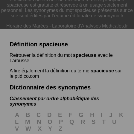
spacieuse est gratuite et réservée à un usage strictement
personnel. Les synonymes du mot spacieuse présentés sur ce
site sont édités par l’équipe éditoriale de synonymo.fr
Horaire des Marées
-
Laboratoire d'Analyses Médicales.fr
Définition spacieuse
Retrouver la définition du mot
spacieuse
avec le
Larousse
A lire également la définition du terme
spacieuse
sur
le ptidico.com
Dictionnaire des synonymes
Classement par ordre alphabétique des
synonymes
A
B
C
D
E
F
G
H
I
J
K
L
M
N
O
P
Q
R
S
T
U
V
W
X
Y
Z