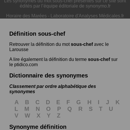
Les synonymes du mot sous-chef présentés sur ce site sont
édités par l’équipe éditoriale de synonymo.fr
Horaire des Marées
-
Laboratoire d'Analyses Médicales.fr
Définition sous-chef
Retrouver la définition du mot
sous-chef
avec le
Larousse
A lire également la définition du terme
sous-chef
sur
le ptidico.com
Dictionnaire des synonymes
Classement par ordre alphabétique des
synonymes
A
B
C
D
E
F
G
H
I
J
K
L
M
N
O
P
Q
R
S
T
U
V
W
X
Y
Z
Synonyme définition