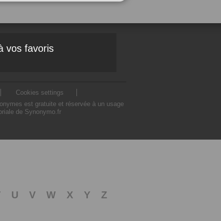
à vos favoris
Cookies settings
nonymes est gratuite et réservée à un usage
toriale de Synonymo.fr
T
U
V
W
X
Y
Z