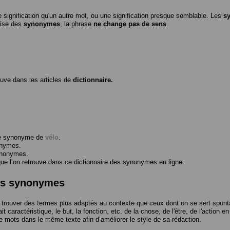
 signification qu'un autre mot, ou une signification presque semblable. Les
s
ilise des
synonymes
, la phrase
ne change pas de sens
.
ouve dans les articles de
dictionnaire.
me synonyme de
vélo
.
onymes.
ynonymes.
 l’on retrouve dans ce dictionnaire des synonymes en ligne.
des synonymes
trouver des termes plus adaptés au contexte que ceux dont on se sert spont
t caractéristique, le but, la fonction, etc. de la chose, de l'être, de l'action e
e mots dans le même texte afin d’améliorer le style de sa rédaction.