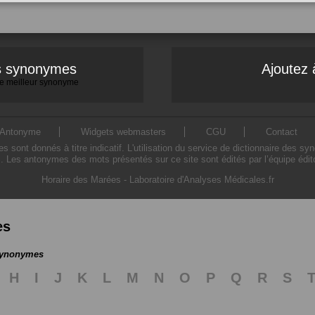
es synonymes
Ajoutez 
 le meilleur synonyme
Antonyme
Widgets webmasters
CGU
Contact
ont donnés à titre indicatif. L'utilisation du service de dictionnaire des sy
. Les antonymes des mots présentés sur ce site sont édités par l’équipe édi
Horaire des Marées
-
Laboratoire d'Analyses Médicales.fr
es
 synonymes
H
I
J
K
L
M
N
O
P
Q
R
S