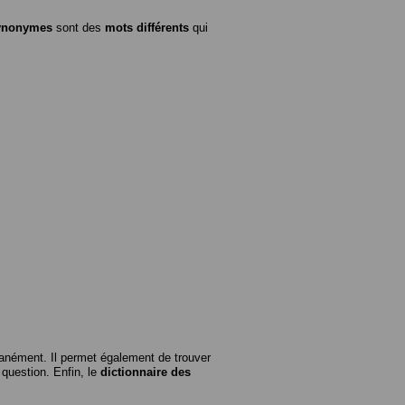
ynonymes
sont des
mots différents
qui
anément. Il permet également de trouver
n question. Enfin, le
dictionnaire des