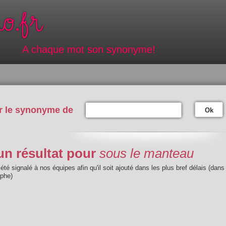
A chaque mot son synonyme!
r le synonyme de
Ok
n résultat pour
sous le manteau
été signalé à nos équipes afin qu'il soit ajouté dans les plus bref délais (dans
aphe)