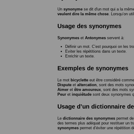
Un
synonyme
se dit d'un mot qui a la même
veulent dire la même chose
. Lorsqu’on ut
Usage des synonymes
Synonymes
et
Antonymes
servent à:
Définir un mot. C’est pourquoi on les tr
Eviter les répétitions dans un texte.
Enrichir un texte.
Exemples de synonymes
Le mot
bicyclette
eut être considéré com
Dispute
et
altercation
, sont des mots syn
Aimer
et
être amoureux
, sont des mots s
Peur
et
inquiétude
sont deux synonymes que
Usage d’un dictionnaire 
Le
dictionnaire des synonymes
permet de 
des termes plus adéquat pour restituer un trai
synonymes
permet d’éviter une répétition d