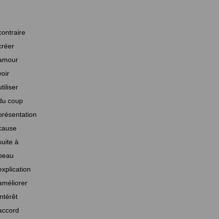
contraire
créer
amour
voir
utiliser
du coup
présentation
cause
suite à
beau
explication
améliorer
intérêt
accord