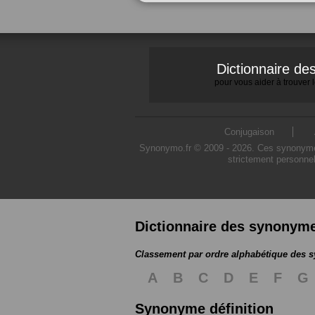
Dictionnaire d
pour vous aider à trouver
Conjugaison
Synonymo.fr © 2009 - 2026. Ces synonymes s
strictement personnel
Dictionnaire des synonym
Classement par ordre alphabétique des
A
B
C
D
E
F
G
Synonyme définition