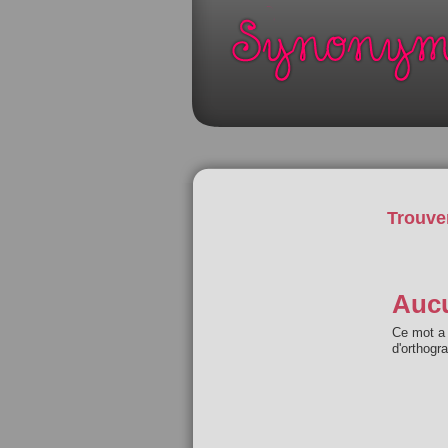
Trouve
Aucu
Ce mot a 
d'orthogr