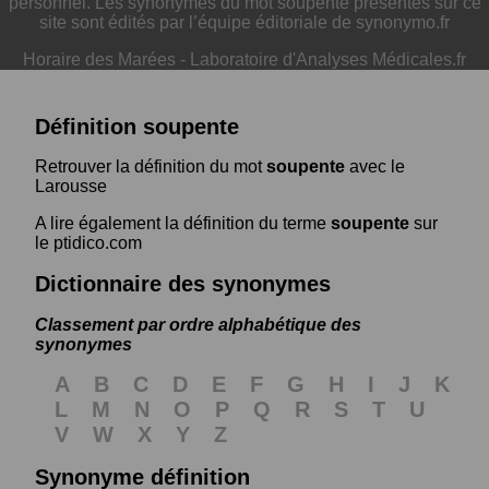
personnel. Les synonymes du mot soupente présentés sur ce
site sont édités par l’équipe éditoriale de synonymo.fr
Horaire des Marées
-
Laboratoire d'Analyses Médicales.fr
Définition soupente
Retrouver la définition du mot
soupente
avec le
Larousse
A lire également la définition du terme
soupente
sur
le ptidico.com
Dictionnaire des synonymes
Classement par ordre alphabétique des
synonymes
A
B
C
D
E
F
G
H
I
J
K
L
M
N
O
P
Q
R
S
T
U
V
W
X
Y
Z
Synonyme définition