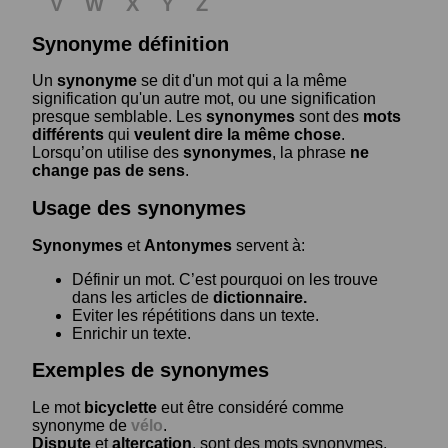
V
W
X
Y
Z
Synonyme définition
Un
synonyme
se dit d'un mot qui a la même
signification qu'un autre mot, ou une signification
presque semblable. Les
synonymes
sont des
mots
différents
qui
veulent dire la même chose
.
Lorsqu’on utilise des
synonymes
, la phrase
ne
change pas de sens
.
Usage des synonymes
Synonymes
et
Antonymes
servent à:
Définir un mot. C’est pourquoi on les trouve
dans les articles de
dictionnaire.
Eviter les répétitions dans un texte.
Enrichir un texte.
Exemples de synonymes
Le mot
bicyclette
eut être considéré comme
synonyme de
vélo
.
Dispute
et
altercation
, sont des mots synonymes.