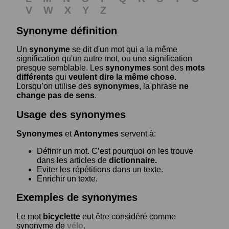
V
W
X
Y
Z
Synonyme définition
Un
synonyme
se dit d'un mot qui a la même
signification qu'un autre mot, ou une signification
presque semblable. Les
synonymes
sont des
mots
différents
qui
veulent dire la même chose
.
Lorsqu’on utilise des
synonymes
, la phrase
ne
change pas de sens
.
Usage des synonymes
Synonymes
et
Antonymes
servent à:
Définir un mot. C’est pourquoi on les trouve
dans les articles de
dictionnaire.
Eviter les répétitions dans un texte.
Enrichir un texte.
Exemples de synonymes
Le mot
bicyclette
eut être considéré comme
synonyme de
vélo
.