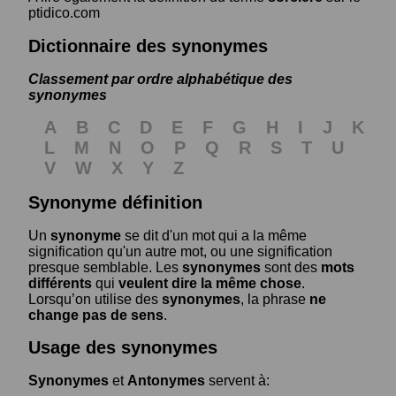
ptidico.com
Dictionnaire des synonymes
Classement par ordre alphabétique des
synonymes
A
B
C
D
E
F
G
H
I
J
K
L
M
N
O
P
Q
R
S
T
U
V
W
X
Y
Z
Synonyme définition
Un
synonyme
se dit d'un mot qui a la même
signification qu'un autre mot, ou une signification
presque semblable. Les
synonymes
sont des
mots
différents
qui
veulent dire la même chose
.
Lorsqu’on utilise des
synonymes
, la phrase
ne
change pas de sens
.
Usage des synonymes
Synonymes
et
Antonymes
servent à: