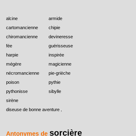
alcine
armide
cartomancienne
chipie
chiromancienne
devineresse
fée
guérisseuse
harpie
inspirée
mégère
magicienne
nécromancienne
pie-grièche
poison
pythie
pythonisse
sibylle
sirène
diseuse de bonne aventure
,
sorcière
Antonymes de