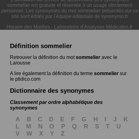
sommelier est gratuite et réservée à un usage strictement
personnel. Les synonymes du mot sommelier présentés sur ce
site sont édités par l’équipe éditoriale de synonymo.fr
Horaire des Marées
-
Laboratoire d'Analyses Médicales.fr
Définition sommelier
Retrouver la définition du mot
sommelier
avec le
Larousse
A lire également la définition du terme
sommelier
sur
le ptidico.com
Dictionnaire des synonymes
Classement par ordre alphabétique des
synonymes
A
B
C
D
E
F
G
H
I
J
K
L
M
N
O
P
Q
R
S
T
U
V
W
X
Y
Z