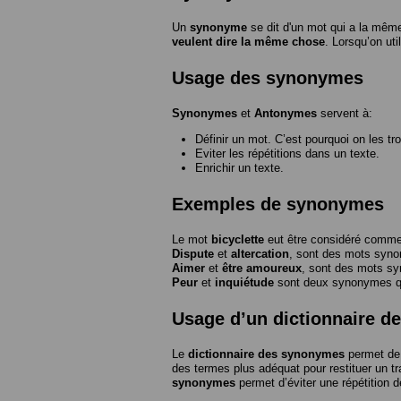
Un
synonyme
se dit d'un mot qui a la même
veulent dire la même chose
. Lorsqu’on ut
Usage des synonymes
Synonymes
et
Antonymes
servent à:
Définir un mot. C’est pourquoi on les tr
Eviter les répétitions dans un texte.
Enrichir un texte.
Exemples de synonymes
Le mot
bicyclette
eut être considéré com
Dispute
et
altercation
, sont des mots syn
Aimer
et
être amoureux
, sont des mots s
Peur
et
inquiétude
sont deux synonymes que
Usage d’un dictionnaire 
Le
dictionnaire des synonymes
permet de 
des termes plus adéquat pour restituer un trai
synonymes
permet d’éviter une répétition d