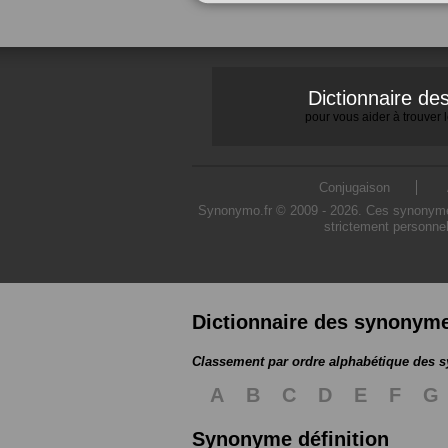
Dictionnaire d
pour vous aider à trouver
Conjugaison
Synonymo.fr © 2009 - 2026. Ces synonymes s
strictement personnel
Dictionnaire des synonym
Classement par ordre alphabétique des
A
B
C
D
E
F
G
Synonyme définition