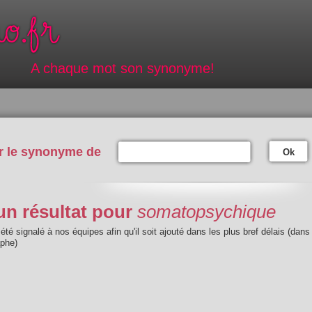
A chaque mot son synonyme!
r le synonyme de
Ok
n résultat pour
somatopsychique
été signalé à nos équipes afin qu'il soit ajouté dans les plus bref délais (dans
aphe)