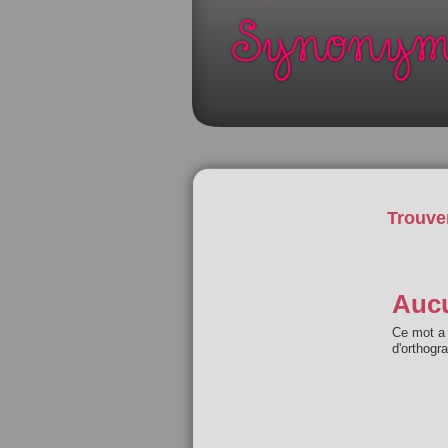
Trouve
Aucu
Ce mot a 
d'orthogr