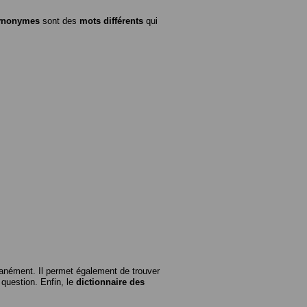
ynonymes
sont des
mots différents
qui
anément. Il permet également de trouver
n question. Enfin, le
dictionnaire des