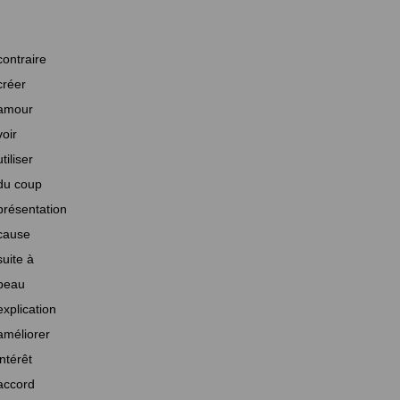
contraire
créer
amour
voir
utiliser
du coup
présentation
cause
suite à
beau
explication
améliorer
intérêt
accord