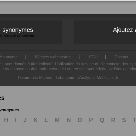
es synonymes
Ajoutez 
 le meilleur synonyme
Antonyme
Widgets webmasters
CGU
Contact
ont donnés à titre indicatif. L'utilisation du service de dictionnaire des sy
. Les antonymes des mots présentés sur ce site sont édités par l’équipe édi
Horaire des Marées
-
Laboratoire d'Analyses Médicales.fr
es
 synonymes
H
I
J
K
L
M
N
O
P
Q
R
S