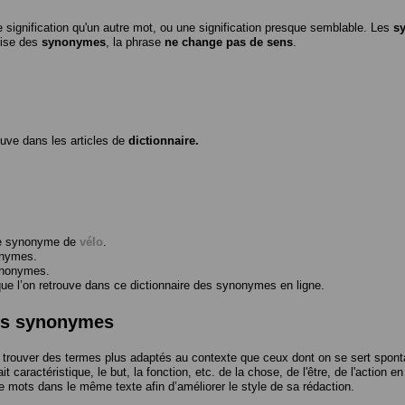
 signification qu'un autre mot, ou une signification presque semblable. Les
s
ilise des
synonymes
, la phrase
ne change pas de sens
.
ouve dans les articles de
dictionnaire.
me synonyme de
vélo
.
onymes.
ynonymes.
 l’on retrouve dans ce dictionnaire des synonymes en ligne.
des synonymes
trouver des termes plus adaptés au contexte que ceux dont on se sert spont
t caractéristique, le but, la fonction, etc. de la chose, de l'être, de l'action e
e mots dans le même texte afin d’améliorer le style de sa rédaction.