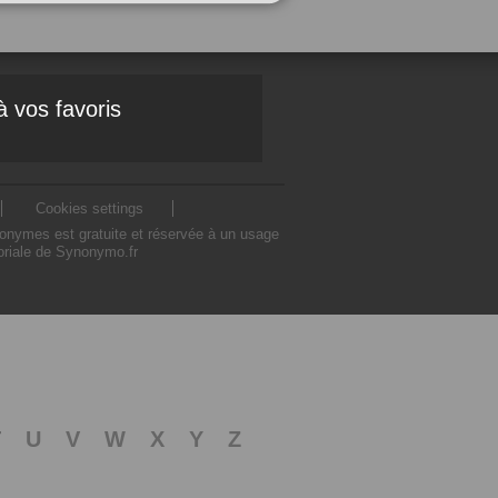
à vos favoris
Cookies settings
nonymes est gratuite et réservée à un usage
toriale de Synonymo.fr
T
U
V
W
X
Y
Z