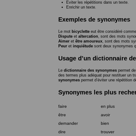
Eviter les répétitions dans un texte.
Enrichir un texte.
Exemples de synonymes
Le mot
bicyclette
eut être considéré com
Dispute
et
altercation
, sont des mots syn
Aimer
et
être amoureux
, sont des mots s
Peur
et
inquiétude
sont deux synonymes que
Usage d’un dictionnaire 
Le
dictionnaire des synonymes
permet de 
des termes plus adéquat pour restituer un trai
synonymes
permet d’éviter une répétition d
Synonymes les plus reche
faire
en plus
être
avoir
demander
bien
dire
trouver