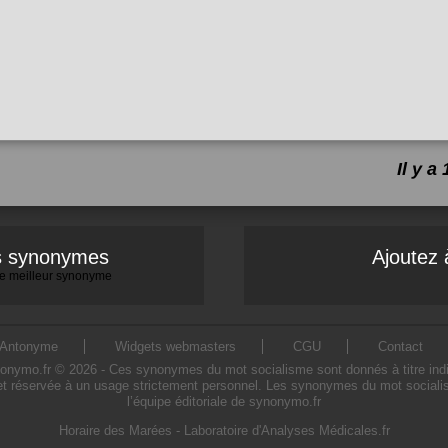
Il y 
es synonymes
Ajoutez 
 le meilleur synonyme
Antonyme
Widgets webmasters
CGU
Contact
mo.fr © 2026 - Ces synonymes du mot socialisme sont donnés à titre indicati
t réservée à un usage strictement personnel. Les synonymes du mot socialis
l’équipe éditoriale de synonymo.fr
Horaire des Marées
-
Laboratoire d'Analyses Médicales.fr