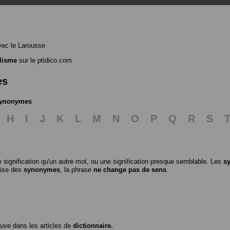
ec le Larousse
lisme
sur le ptidico.com
es
 synonymes
H
I
J
K
L
M
N
O
P
Q
R
S
 signification qu'un autre mot, ou une signification presque semblable. Les
s
ilise des
synonymes
, la phrase
ne change pas de sens
.
ouve dans les articles de
dictionnaire.