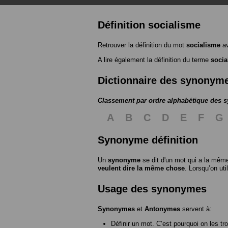
Définition socialisme
Retrouver la définition du mot
socialisme
av
A lire également la définition du terme
socia
Dictionnaire des synonym
Classement par ordre alphabétique des
A
B
C
D
E
F
G
Synonyme définition
Un
synonyme
se dit d'un mot qui a la même
veulent dire la même chose
. Lorsqu’on ut
Usage des synonymes
Synonymes
et
Antonymes
servent à:
Définir un mot. C’est pourquoi on les tr