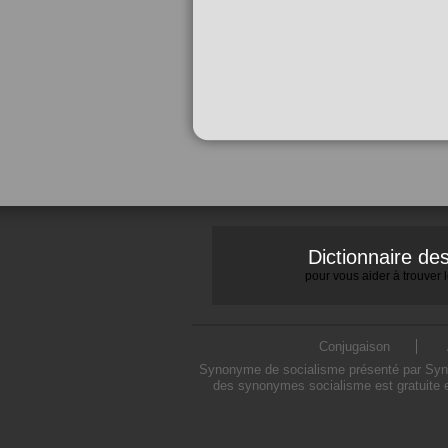
Dictionnaire d
pour vous aider à trouver
Conjugaison
Synonyme de socialisme présenté par Synony
des synonymes socialisme est gratuite e