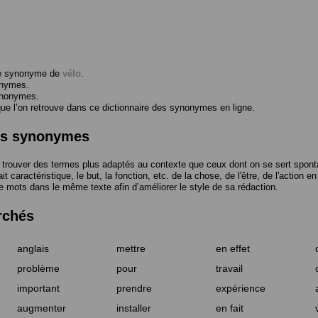
me synonyme de
vélo
.
onymes.
ynonymes.
 l’on retrouve dans ce dictionnaire des synonymes en ligne.
des synonymes
trouver des termes plus adaptés au contexte que ceux dont on se sert spont
t caractéristique, le but, la fonction, etc. de la chose, de l'être, de l'action e
e mots dans le même texte afin d’améliorer le style de sa rédaction.
rchés
anglais
mettre
en effet
problème
pour
travail
important
prendre
expérience
augmenter
installer
en fait