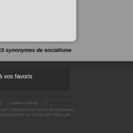
a 15 synonymes de
socialisme
à vos favoris
Cookies settings
f. L'utilisation du service de dictionnaire
me présentés sur ce site sont édités par