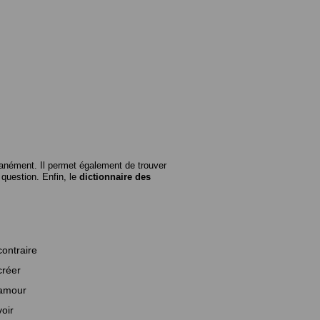
anément. Il permet également de trouver
n question. Enfin, le
dictionnaire des
contraire
créer
amour
voir