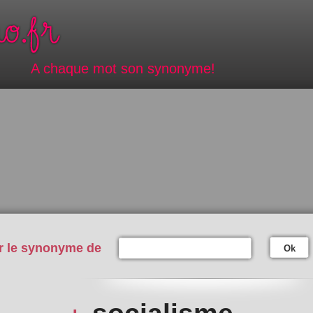
A chaque mot son synonyme!
r le synonyme de
Ok