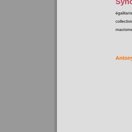
Syn
égalitar
collectiv
maoïsm
Anton