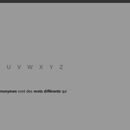
T
U
V
W
X
Y
Z
ynonymes
sont des
mots différents
qui