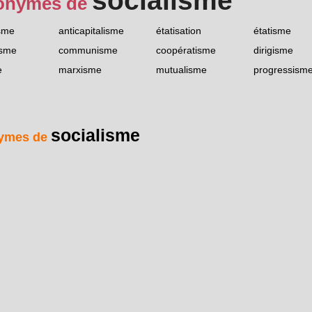
socialisme
onymes de
isme
anticapitalisme
étatisation
étatisme
isme
communisme
coopératisme
dirigisme
e
marxisme
mutualisme
progressism
socialisme
ymes de