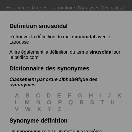
Horaire des Marées
-
Laboratoire d'Analyses Médicales.fr
Définition sinusoïdal
Retrouver la définition du mot
sinusoïdal
avec le
Larousse
A lire également la définition du terme
sinusoïdal
sur
le ptidico.com
Dictionnaire des synonymes
Classement par ordre alphabétique des
synonymes
A
B
C
D
E
F
G
H
I
J
K
L
M
N
O
P
Q
R
S
T
U
V
W
X
Y
Z
Synonyme définition
Un
synonyme
se dit d'un mot qui a la même