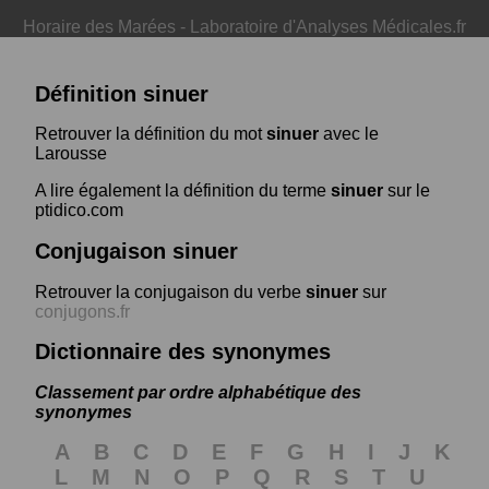
Horaire des Marées
-
Laboratoire d'Analyses Médicales.fr
Définition sinuer
Retrouver la définition du mot
sinuer
avec le
Larousse
A lire également la définition du terme
sinuer
sur le
ptidico.com
Conjugaison sinuer
Retrouver la conjugaison du verbe
sinuer
sur
conjugons.fr
Dictionnaire des synonymes
Classement par ordre alphabétique des
synonymes
A
B
C
D
E
F
G
H
I
J
K
L
M
N
O
P
Q
R
S
T
U