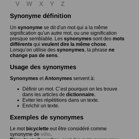
V
W
X
Y
Z
Synonyme définition
Un
synonyme
se dit d'un mot qui a la même
signification qu'un autre mot, ou une signification
presque semblable. Les
synonymes
sont des
mots
différents
qui
veulent dire la même chose
.
Lorsqu’on utilise des
synonymes
, la phrase
ne
change pas de sens
.
Usage des synonymes
Synonymes
et
Antonymes
servent à:
Définir un mot. C’est pourquoi on les trouve
dans les articles de
dictionnaire.
Eviter les répétitions dans un texte.
Enrichir un texte.
Exemples de synonymes
Le mot
bicyclette
eut être considéré comme
synonyme de
vélo
.