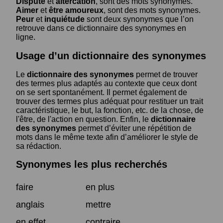
Dispute
et
altercation
, sont des mots synonymes.
Aimer
et
être amoureux
, sont des mots synonymes.
Peur
et
inquiétude
sont deux synonymes que l’on
retrouve dans ce dictionnaire des synonymes en
ligne.
Usage d’un dictionnaire des synonymes
Le
dictionnaire des synonymes
permet de trouver
des termes plus adaptés au contexte que ceux dont
on se sert spontanément. Il permet également de
trouver des termes plus adéquat pour restituer un trait
caractéristique, le but, la fonction, etc. de la chose, de
l'être, de l'action en question. Enfin, le
dictionnaire
des synonymes
permet d’éviter une répétition de
mots dans le même texte afin d’améliorer le style de
sa rédaction.
Synonymes les plus recherchés
faire
en plus
anglais
mettre
en effet
contraire