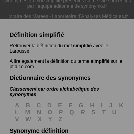
synonymes du mot simplifié présentés sur ce site sont édités
par l’équipe éditoriale de synonymo.fr
Horaire des Marées
-
Laboratoire d'Analyses Médicales.fr
Définition simplifié
Retrouver la définition du mot
simplifié
avec le
Larousse
A lire également la définition du terme
simplifié
sur le
ptidico.com
Dictionnaire des synonymes
Classement par ordre alphabétique des
synonymes
A
B
C
D
E
F
G
H
I
J
K
L
M
N
O
P
Q
R
S
T
U
V
W
X
Y
Z
Synonyme définition