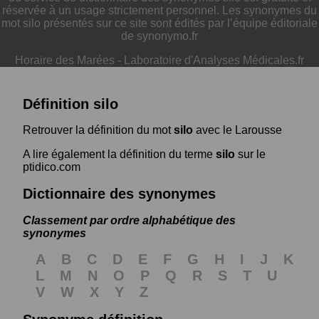
réservée à un usage strictement personnel. Les synonymes du
mot silo présentés sur ce site sont édités par l’équipe éditoriale
de synonymo.fr
Horaire des Marées
-
Laboratoire d'Analyses Médicales.fr
Définition silo
Retrouver la définition du mot
silo
avec le Larousse
A lire également la définition du terme
silo
sur le
ptidico.com
Dictionnaire des synonymes
Classement par ordre alphabétique des
synonymes
A
B
C
D
E
F
G
H
I
J
K
L
M
N
O
P
Q
R
S
T
U
V
W
X
Y
Z