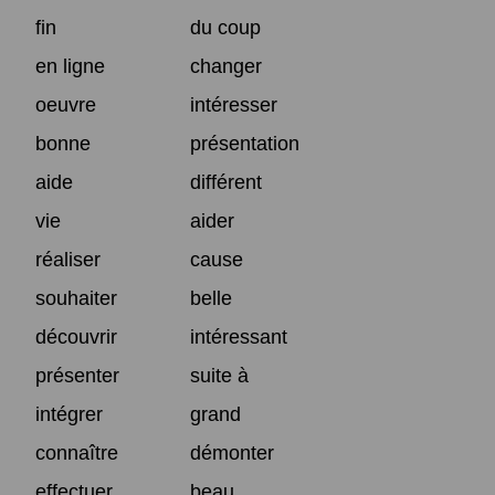
fin
du coup
en ligne
changer
oeuvre
intéresser
bonne
présentation
aide
différent
vie
aider
réaliser
cause
souhaiter
belle
découvrir
intéressant
présenter
suite à
intégrer
grand
connaître
démonter
effectuer
beau