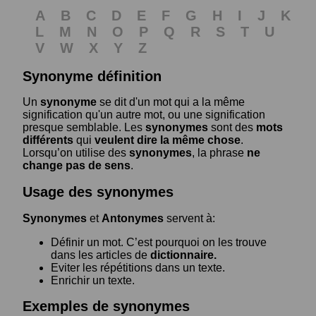
A
B
C
D
E
F
G
H
I
J
K
L
M
N
O
P
Q
R
S
T
U
V
W
X
Y
Z
Synonyme définition
Un
synonyme
se dit d'un mot qui a la même
signification qu'un autre mot, ou une signification
presque semblable. Les
synonymes
sont des
mots
différents
qui
veulent dire la même chose
.
Lorsqu’on utilise des
synonymes
, la phrase
ne
change pas de sens
.
Usage des synonymes
Synonymes
et
Antonymes
servent à:
Définir un mot. C’est pourquoi on les trouve
dans les articles de
dictionnaire.
Eviter les répétitions dans un texte.
Enrichir un texte.
Exemples de synonymes