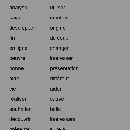
analyse
utiliser
savoir
montrer
développer
origine
fin
du coup
en ligne
changer
oeuvre
intéresser
bonne
présentation
aide
différent
vie
aider
réaliser
cause
souhaiter
belle
découvrir
intéressant
présenter
suite à