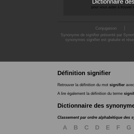
Dictionnaire d
pour vous aider à trouver
Conjugaison
Synonyme de signifier présenté par Synonym
synonymes signifier est gratuite et rés
Définition signifier
Retrouver la définition du mot
signifier
avec
A lire également la définition du terme
signif
Dictionnaire des synonym
Classement par ordre alphabétique des
A
B
C
D
E
F
G