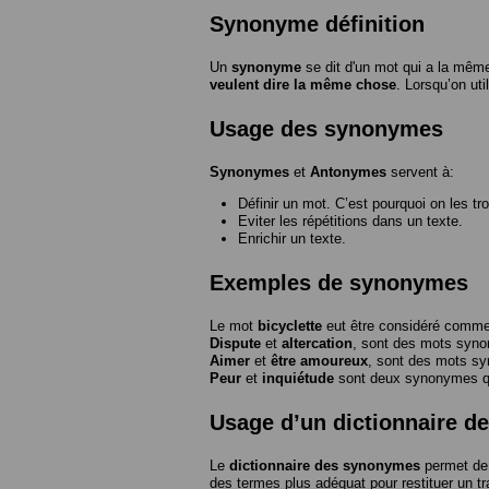
Synonyme définition
Un
synonyme
se dit d'un mot qui a la même
veulent dire la même chose
. Lorsqu’on ut
Usage des synonymes
Synonymes
et
Antonymes
servent à:
Définir un mot. C’est pourquoi on les tr
Eviter les répétitions dans un texte.
Enrichir un texte.
Exemples de synonymes
Le mot
bicyclette
eut être considéré com
Dispute
et
altercation
, sont des mots syn
Aimer
et
être amoureux
, sont des mots s
Peur
et
inquiétude
sont deux synonymes que
Usage d’un dictionnaire 
Le
dictionnaire des synonymes
permet de 
des termes plus adéquat pour restituer un trai