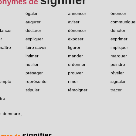
signifier
onymes de
égaler
annoncer
énoncer
augurer
aviser
communique
lancer
déclarer
dénoncer
dénoter
r
expliquer
exposer
exprimer
naître
faire savoir
figurer
impliquer
intimer
mander
marquer
notifier
ordonner
peindre
présager
prouver
révéler
compte
représenter
rimer
signaler
stipuler
témoigner
tracer
tre
en demeure
,
signifier