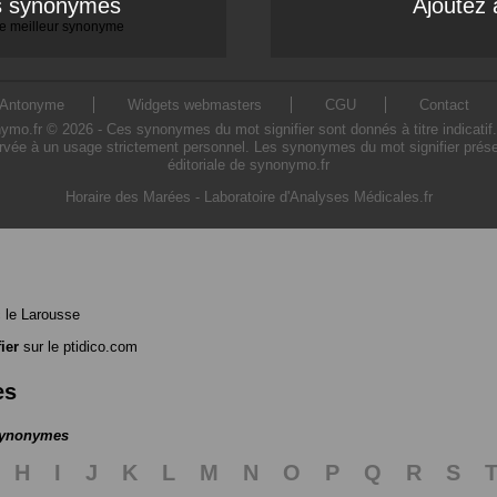
es synonymes
Ajoutez 
 le meilleur synonyme
Antonyme
Widgets webmasters
CGU
Contact
o.fr © 2026 - Ces synonymes du mot signifier sont donnés à titre indicatif. L
ervée à un usage strictement personnel. Les synonymes du mot signifier présen
éditoriale de synonymo.fr
Horaire des Marées
-
Laboratoire d'Analyses Médicales.fr
 le Larousse
ier
sur le ptidico.com
es
 synonymes
H
I
J
K
L
M
N
O
P
Q
R
S