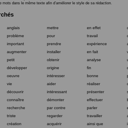
e mots dans le même texte afin d’améliorer le style de sa rédaction.
rchés
anglais
mettre
en effet
problème
pour
travail
important
prendre
expérience
augmenter
installer
en fait
petit
obtenir
analyse
développer
origine
fin
oeuvre
intéresser
bonne
vie
aider
réaliser
découvrir
intéressant
présenter
connaître
démonter
effectuer
recherche
par contre
parler
triste
regarder
travailler
création
acquérir
ainsi que