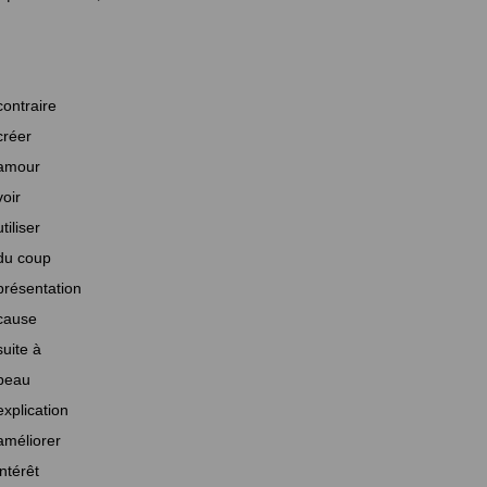
contraire
créer
amour
voir
utiliser
du coup
présentation
cause
suite à
beau
explication
améliorer
intérêt