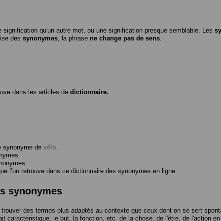
 signification qu'un autre mot, ou une signification presque semblable. Les
s
ilise des
synonymes
, la phrase
ne change pas de sens
.
ouve dans les articles de
dictionnaire.
me synonyme de
vélo
.
onymes.
ynonymes.
 l’on retrouve dans ce dictionnaire des synonymes en ligne.
des synonymes
trouver des termes plus adaptés au contexte que ceux dont on se sert spont
t caractéristique, le but, la fonction, etc. de la chose, de l'être, de l'action e