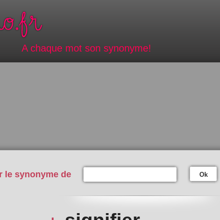
A chaque mot son synonyme!
r le synonyme de
Ok