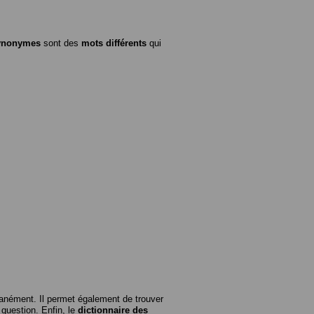
ynonymes
sont des
mots différents
qui
anément. Il permet également de trouver
n question. Enfin, le
dictionnaire des