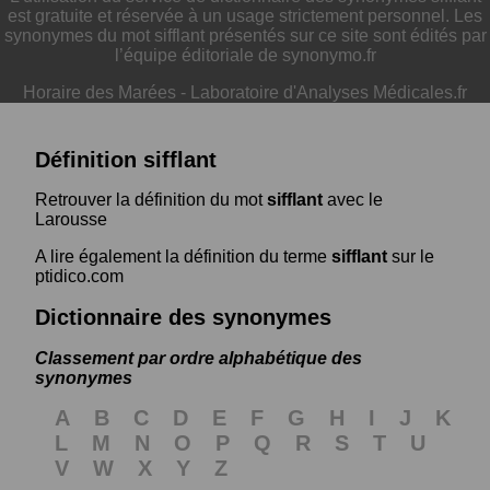
est gratuite et réservée à un usage strictement personnel. Les
synonymes du mot sifflant présentés sur ce site sont édités par
l’équipe éditoriale de synonymo.fr
Horaire des Marées
-
Laboratoire d'Analyses Médicales.fr
Définition sifflant
Retrouver la définition du mot
sifflant
avec le
Larousse
A lire également la définition du terme
sifflant
sur le
ptidico.com
Dictionnaire des synonymes
Classement par ordre alphabétique des
synonymes
A
B
C
D
E
F
G
H
I
J
K
L
M
N
O
P
Q
R
S
T
U
V
W
X
Y
Z