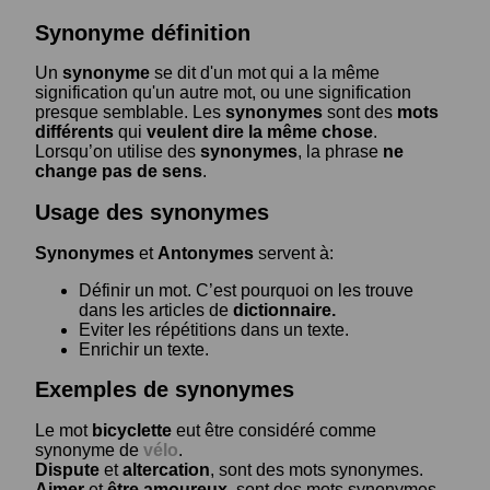
Synonyme définition
Un
synonyme
se dit d'un mot qui a la même
signification qu'un autre mot, ou une signification
presque semblable. Les
synonymes
sont des
mots
différents
qui
veulent dire la même chose
.
Lorsqu’on utilise des
synonymes
, la phrase
ne
change pas de sens
.
Usage des synonymes
Synonymes
et
Antonymes
servent à:
Définir un mot. C’est pourquoi on les trouve
dans les articles de
dictionnaire.
Eviter les répétitions dans un texte.
Enrichir un texte.
Exemples de synonymes
Le mot
bicyclette
eut être considéré comme
synonyme de
vélo
.
Dispute
et
altercation
, sont des mots synonymes.
Aimer
et
être amoureux
, sont des mots synonymes.