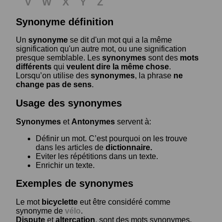
V
W
X
Y
Z
Synonyme définition
Un
synonyme
se dit d'un mot qui a la même
signification qu'un autre mot, ou une signification
presque semblable. Les
synonymes
sont des
mots
différents
qui
veulent dire la même chose
.
Lorsqu’on utilise des
synonymes
, la phrase
ne
change pas de sens
.
Usage des synonymes
Synonymes
et
Antonymes
servent à:
Définir un mot. C’est pourquoi on les trouve
dans les articles de
dictionnaire.
Eviter les répétitions dans un texte.
Enrichir un texte.
Exemples de synonymes
Le mot
bicyclette
eut être considéré comme
synonyme de
vélo
.
Dispute
et
altercation
, sont des mots synonymes.