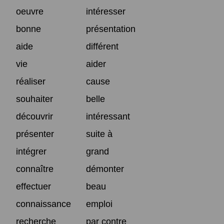
oeuvre
intéresser
bonne
présentation
aide
différent
vie
aider
réaliser
cause
souhaiter
belle
découvrir
intéressant
présenter
suite à
intégrer
grand
connaître
démonter
effectuer
beau
connaissance
emploi
recherche
par contre