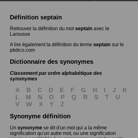
Définition septain
Retrouver la définition du mot
septain
avec le
Larousse
A lire également la définition du terme
septain
sur le
ptidico.com
Dictionnaire des synonymes
Classement par ordre alphabétique des
synonymes
A
B
C
D
E
F
G
H
I
J
K
L
M
N
O
P
Q
R
S
T
U
V
W
X
Y
Z
Synonyme définition
Un
synonyme
se dit d'un mot qui a la même
signification qu'un autre mot, ou une signification