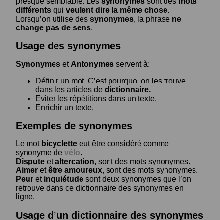
presque semblable. Les
synonymes
sont des
mots
différents
qui
veulent dire la même chose
.
Lorsqu’on utilise des
synonymes
, la phrase
ne
change pas de sens
.
Usage des synonymes
Synonymes
et
Antonymes
servent à:
Définir un mot. C’est pourquoi on les trouve
dans les articles de
dictionnaire.
Eviter les répétitions dans un texte.
Enrichir un texte.
Exemples de synonymes
Le mot
bicyclette
eut être considéré comme
synonyme de
vélo
.
Dispute
et
altercation
, sont des mots synonymes.
Aimer
et
être amoureux
, sont des mots synonymes.
Peur
et
inquiétude
sont deux synonymes que l’on
retrouve dans ce dictionnaire des synonymes en
ligne.
Usage d’un dictionnaire des synonymes