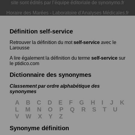
site sont édités par l’équipe éditoriale de synonymo.fr
Horaire des Marées
-
Laboratoire d'Analyses Médicales.fr
Définition self-service
Retrouver la définition du mot
self-service
avec le
Larousse
A lire également la définition du terme
self-service
sur
le ptidico.com
Dictionnaire des synonymes
Classement par ordre alphabétique des
synonymes
A
B
C
D
E
F
G
H
I
J
K
L
M
N
O
P
Q
R
S
T
U
V
W
X
Y
Z
Synonyme définition