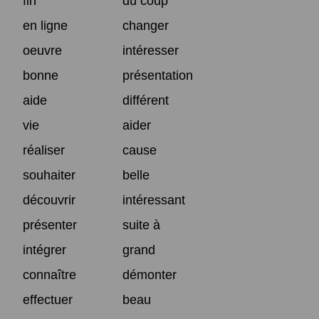
fin
du coup
en ligne
changer
oeuvre
intéresser
bonne
présentation
aide
différent
vie
aider
réaliser
cause
souhaiter
belle
découvrir
intéressant
présenter
suite à
intégrer
grand
connaître
démonter
effectuer
beau