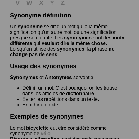
V
W
X
Y
Z
Synonyme définition
Un
synonyme
se dit d'un mot qui a la même
signification qu'un autre mot, ou une signification
presque semblable. Les
synonymes
sont des
mots
différents
qui
veulent dire la même chose
.
Lorsqu’on utilise des
synonymes
, la phrase
ne
change pas de sens
.
Usage des synonymes
Synonymes
et
Antonymes
servent à:
Définir un mot. C’est pourquoi on les trouve
dans les articles de
dictionnaire.
Eviter les répétitions dans un texte.
Enrichir un texte.
Exemples de synonymes
Le mot
bicyclette
eut être considéré comme
synonyme de
vélo
.