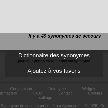
Il y a 49 synonymes de
secours
Dictionnaire des synonymes
pour vous aider à trouver le meilleur synonyme
Ajoutez à vos favoris
Conjugaison
Antonyme
Widgets
ebmasters
CGU
Contact
Cookies
settings
Synonyme de secours présenté par Synonymo.fr © 2026 - Ces