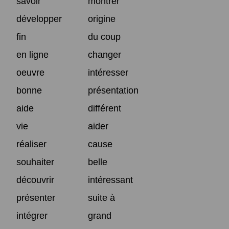
savoir
montrer
développer
origine
fin
du coup
en ligne
changer
oeuvre
intéresser
bonne
présentation
aide
différent
vie
aider
réaliser
cause
souhaiter
belle
découvrir
intéressant
présenter
suite à
intégrer
grand