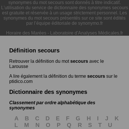
synonymes du mot secours sont donnés à titre indicatif.
L'utilisation du service de dictionnaire des synonymes secours
est gratuite et réservée à un usage strictement personnel. Les
synonymes du mot secours présentés sur ce site sont édités
par l’équipe éditoriale de synonymo.fr
Horaire des Marées
-
Laboratoire d'Analyses Médicales.fr
Définition secours
Retrouver la définition du mot
secours
avec le
Larousse
A lire également la définition du terme
secours
sur le
ptidico.com
Dictionnaire des synonymes
Classement par ordre alphabétique des
synonymes
A
B
C
D
E
F
G
H
I
J
K
L
M
N
O
P
Q
R
S
T
U