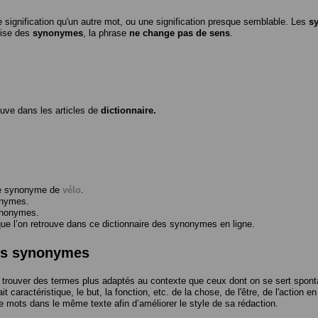
 signification qu'un autre mot, ou une signification presque semblable. Les
s
ilise des
synonymes
, la phrase
ne change pas de sens
.
ouve dans les articles de
dictionnaire.
me synonyme de
vélo
.
onymes.
ynonymes.
 l’on retrouve dans ce dictionnaire des synonymes en ligne.
des synonymes
trouver des termes plus adaptés au contexte que ceux dont on se sert spont
t caractéristique, le but, la fonction, etc. de la chose, de l'être, de l'action e
e mots dans le même texte afin d’améliorer le style de sa rédaction.