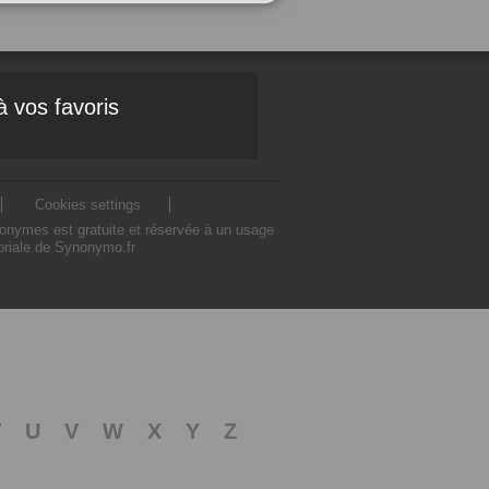
à vos favoris
Cookies settings
nonymes est gratuite et réservée à un usage
toriale de Synonymo.fr
T
U
V
W
X
Y
Z