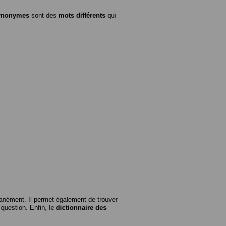
ynonymes
sont des
mots différents
qui
anément. Il permet également de trouver
n question. Enfin, le
dictionnaire des