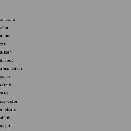
contraire
créer
amour
voir
utiliser
du coup
présentation
cause
suite à
beau
explication
améliorer
intérêt
accord