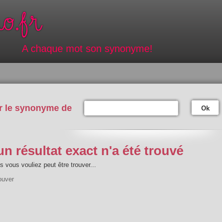
A chaque mot son synonyme!
r le synonyme de
Ok
n résultat exact n'a été trouvé
 vous vouliez peut être trouver...
ouver