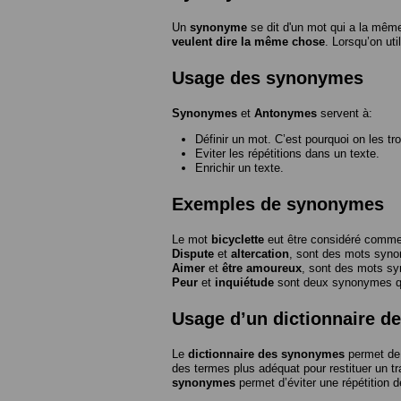
Un
synonyme
se dit d'un mot qui a la même
veulent dire la même chose
. Lorsqu’on ut
Usage des synonymes
Synonymes
et
Antonymes
servent à:
Définir un mot. C’est pourquoi on les tr
Eviter les répétitions dans un texte.
Enrichir un texte.
Exemples de synonymes
Le mot
bicyclette
eut être considéré com
Dispute
et
altercation
, sont des mots syn
Aimer
et
être amoureux
, sont des mots s
Peur
et
inquiétude
sont deux synonymes que
Usage d’un dictionnaire 
Le
dictionnaire des synonymes
permet de 
des termes plus adéquat pour restituer un trai
synonymes
permet d’éviter une répétition d