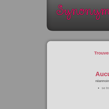
Trouve
Aucu
néanmoins
se tr