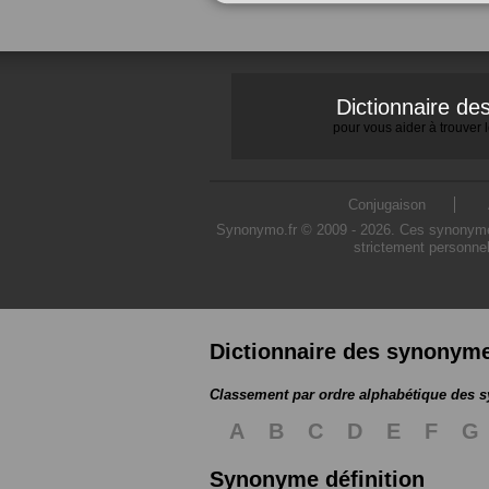
Dictionnaire d
pour vous aider à trouver
Conjugaison
Synonymo.fr © 2009 - 2026. Ces synonymes s
strictement personnel
Dictionnaire des synonym
Classement par ordre alphabétique des
A
B
C
D
E
F
G
Synonyme définition