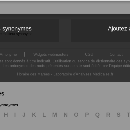
es synonymes
Ajoutez 
 le meilleur synonyme
Antonyme
Widgets webmasters
CGU
Contact
ont donnés à titre indicatif. L'utilisation du service de dictionnaire des sy
. Les antonymes des mots présentés sur ce site sont édités par l’équipe édi
Horaire des Marées
-
Laboratoire d'Analyses Médicales.fr
es
 synonymes
H
I
J
K
L
M
N
O
P
Q
R
S