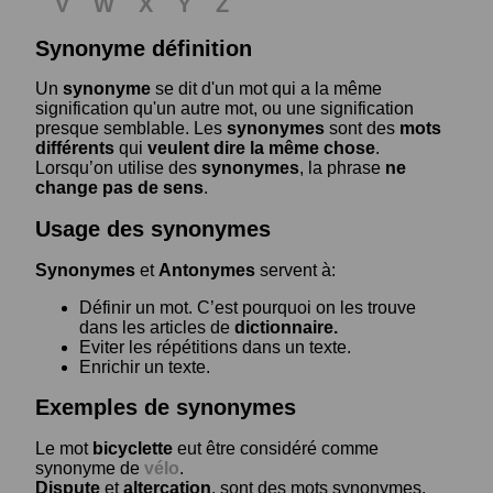
V
W
X
Y
Z
Synonyme définition
Un
synonyme
se dit d'un mot qui a la même
signification qu'un autre mot, ou une signification
presque semblable. Les
synonymes
sont des
mots
différents
qui
veulent dire la même chose
.
Lorsqu’on utilise des
synonymes
, la phrase
ne
change pas de sens
.
Usage des synonymes
Synonymes
et
Antonymes
servent à:
Définir un mot. C’est pourquoi on les trouve
dans les articles de
dictionnaire.
Eviter les répétitions dans un texte.
Enrichir un texte.
Exemples de synonymes
Le mot
bicyclette
eut être considéré comme
synonyme de
vélo
.
Dispute
et
altercation
, sont des mots synonymes.