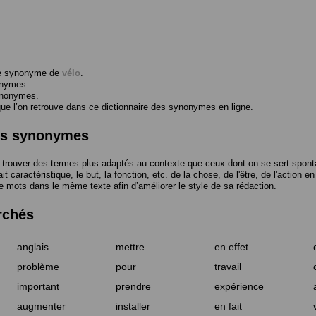
me synonyme de
vélo
.
onymes.
ynonymes.
 l’on retrouve dans ce dictionnaire des synonymes en ligne.
des synonymes
trouver des termes plus adaptés au contexte que ceux dont on se sert spont
t caractéristique, le but, la fonction, etc. de la chose, de l'être, de l'action e
e mots dans le même texte afin d’améliorer le style de sa rédaction.
rchés
anglais
mettre
en effet
problème
pour
travail
important
prendre
expérience
augmenter
installer
en fait