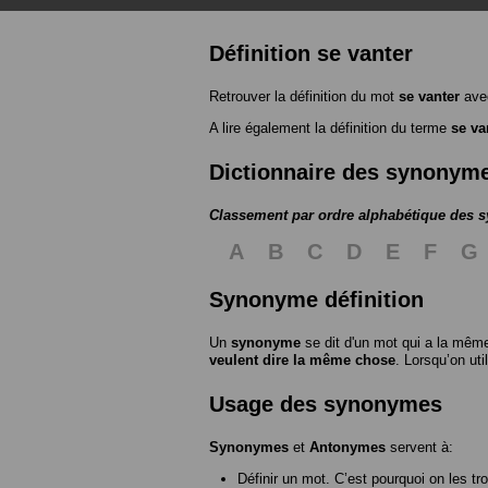
Définition se vanter
Retrouver la définition du mot
se vanter
avec
A lire également la définition du terme
se va
Dictionnaire des synonym
Classement par ordre alphabétique des
A
B
C
D
E
F
G
Synonyme définition
Un
synonyme
se dit d'un mot qui a la même
veulent dire la même chose
. Lorsqu’on ut
Usage des synonymes
Synonymes
et
Antonymes
servent à:
Définir un mot. C’est pourquoi on les tr