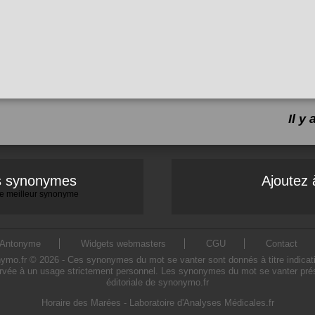
Il y
es synonymes
Ajoutez 
 le meilleur synonyme
Antonyme
Widgets webmasters
CGU
Contact
.fr © 2026 - Ces synonymes du mot se vanter sont donnés à titre indicatif. 
rvée à un usage strictement personnel. Les synonymes du mot se vanter prése
éditoriale de synonymo.fr
Horaire des Marées
-
Laboratoire d'Analyses Médicales.fr