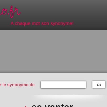
A chaque mot son synonyme!
r le synonyme de
Ok