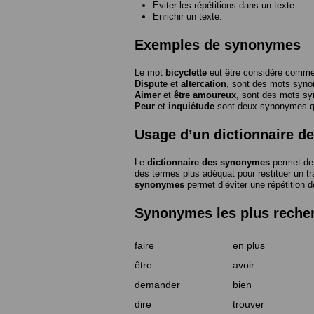
Eviter les répétitions dans un texte.
Enrichir un texte.
Exemples de synonymes
Le mot
bicyclette
eut être considéré com
Dispute
et
altercation
, sont des mots syn
Aimer
et
être amoureux
, sont des mots s
Peur
et
inquiétude
sont deux synonymes que
Usage d’un dictionnaire 
Le
dictionnaire des synonymes
permet de 
des termes plus adéquat pour restituer un trai
synonymes
permet d’éviter une répétition d
Synonymes les plus reche
faire
en plus
être
avoir
demander
bien
dire
trouver