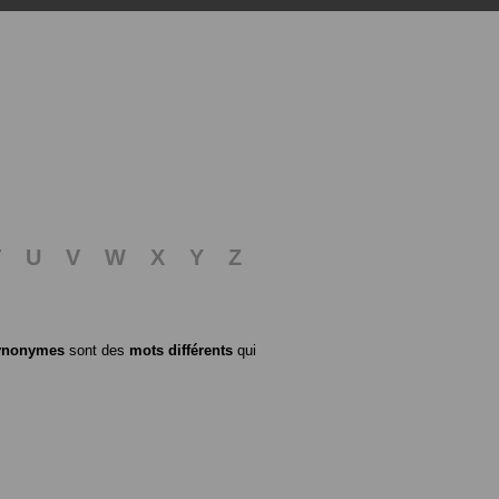
T
U
V
W
X
Y
Z
ynonymes
sont des
mots différents
qui