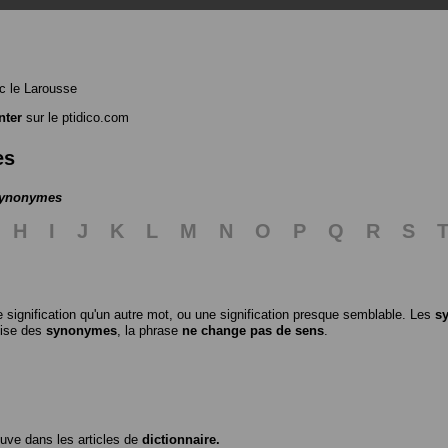
 le Larousse
nter
sur le ptidico.com
es
 synonymes
H
I
J
K
L
M
N
O
P
Q
R
S
 signification qu'un autre mot, ou une signification presque semblable. Les
s
ilise des
synonymes
, la phrase
ne change pas de sens
.
ouve dans les articles de
dictionnaire.