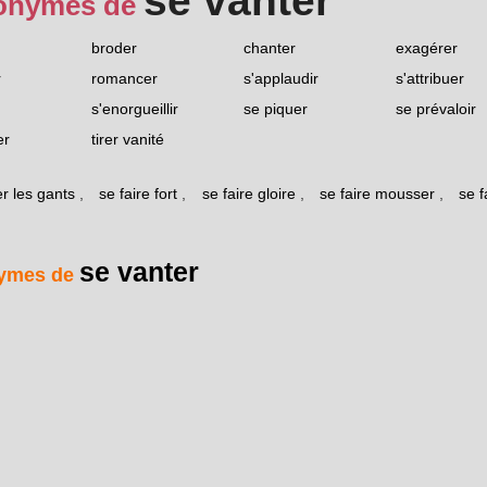
se vanter
onymes de
broder
chanter
exagérer
r
romancer
s'applaudir
s'attribuer
s'enorgueillir
se piquer
se prévaloir
er
tirer vanité
r les gants
,
se faire fort
,
se faire gloire
,
se faire mousser
,
se f
se vanter
ymes de