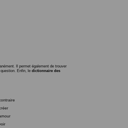
anément. Il permet également de trouver
n question. Enfin, le
dictionnaire des
contraire
créer
amour
voir