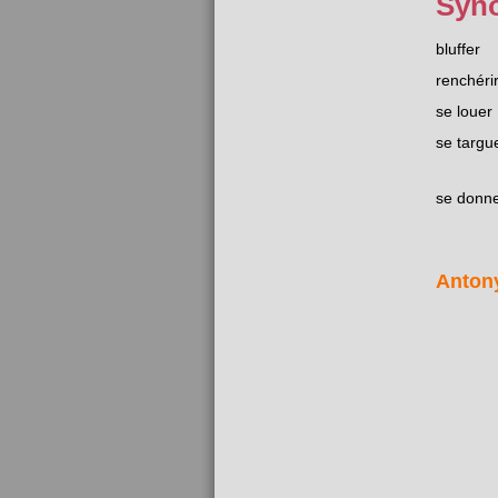
Syn
bluffer
renchéri
se louer
se targu
se donne
Anton