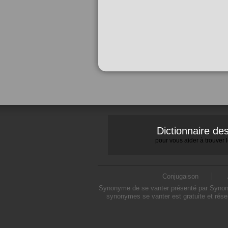
Dictionnaire d
pour vous aider à trouver
Conjugaison
Synonyme de se vanter présenté par Synonymo
synonymes se vanter est gratuite et rése