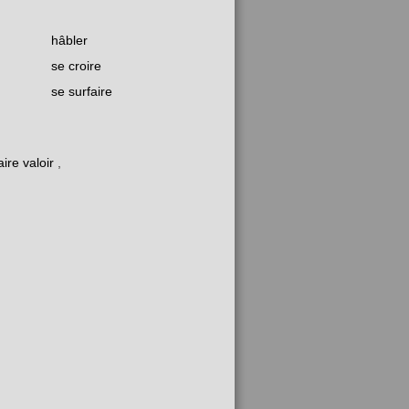
hâbler
se croire
se surfaire
aire valoir
,