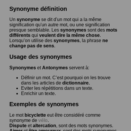
Synonyme définition
Un
synonyme
se dit d'un mot qui a la même
signification qu'un autre mot, ou une signification
presque semblable. Les
synonymes
sont des
mots
différents
qui
veulent dire la même chose
.
Lorsqu’on utilise des
synonymes
, la phrase
ne
change pas de sens
.
Usage des synonymes
Synonymes
et
Antonymes
servent à:
Définir un mot. C’est pourquoi on les trouve
dans les articles de
dictionnaire.
Eviter les répétitions dans un texte.
Enrichir un texte.
Exemples de synonymes
Le mot
bicyclette
eut être considéré comme
synonyme de
vélo
.
Dispute
et
altercation
, sont des mots synonymes.
Aimer
et
être amoureux
, sont des mots synonymes.