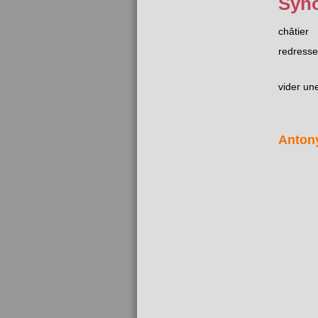
Syn
châtier
redresse
vider un
Anton