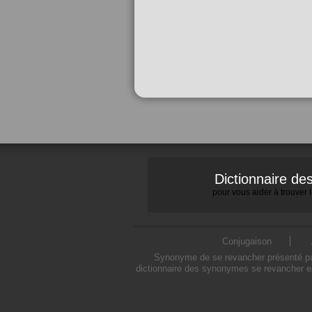
Dictionnaire d
pour vous aider à trouver
Conjugaison
Synonyme de se revancher présenté par 
dictionnaire des synonymes se revancher es