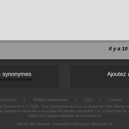
Il y a 
es synonymes
Ajoutez 
 le meilleur synonyme
Antonyme
Widgets webmasters
CGU
Contact
Synonymo.fr © 2026 - Ces synonymes du mot se revancher sont donnés à titre
t gratuite et réservée à un usage strictement personnel. Les synonymes du 
édités par l’équipe éditoriale de synonymo.fr
Horaire des Marées
-
Laboratoire d'Analyses Médicales.fr