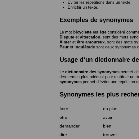
Eviter les répétitions dans un texte.
Enrichir un texte.
Exemples de synonymes
Le mot
bicyclette
eut être considéré com
Dispute
et
altercation
, sont des mots syn
Aimer
et
être amoureux
, sont des mots s
Peur
et
inquiétude
sont deux synonymes que
Usage d’un dictionnaire 
Le
dictionnaire des synonymes
permet de 
des termes plus adéquat pour restituer un trai
synonymes
permet d’éviter une répétition d
Synonymes les plus reche
faire
en plus
être
avoir
demander
bien
dire
trouver