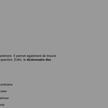
anément. Il permet également de trouver
n question. Enfin, le
dictionnaire des
contraire
créer
amour
voir