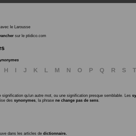
avec le Larousse
vancher
sur le ptidico.com
es
 synonymes
H
I
J
K
L
M
N
O
P
Q
R
S
 signification qu'un autre mot, ou une signification presque semblable. Les
s
ilise des
synonymes
, la phrase
ne change pas de sens
.
ouve dans les articles de
dictionnaire.