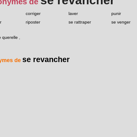
se revancher
onymes de
corriger
laver
punir
r
riposter
se rattraper
se venger
e querelle
,
se revancher
ymes de