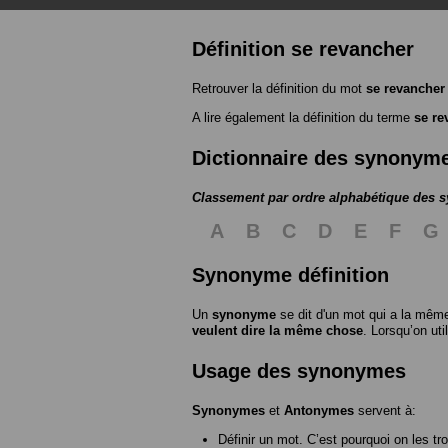
Définition se revancher
Retrouver la définition du mot
se revancher
A lire également la définition du terme
se re
Dictionnaire des synonym
Classement par ordre alphabétique des
A
B
C
D
E
F
G
Synonyme définition
Un
synonyme
se dit d'un mot qui a la même
veulent dire la même chose
. Lorsqu’on ut
Usage des synonymes
Synonymes
et
Antonymes
servent à:
Définir un mot. C’est pourquoi on les tr