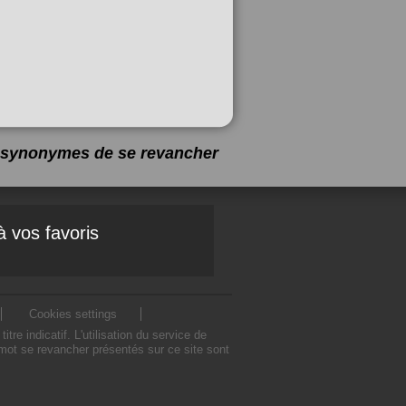
10 synonymes de
se revancher
à vos favoris
Cookies settings
 indicatif. L'utilisation du service de
mot se revancher présentés sur ce site sont