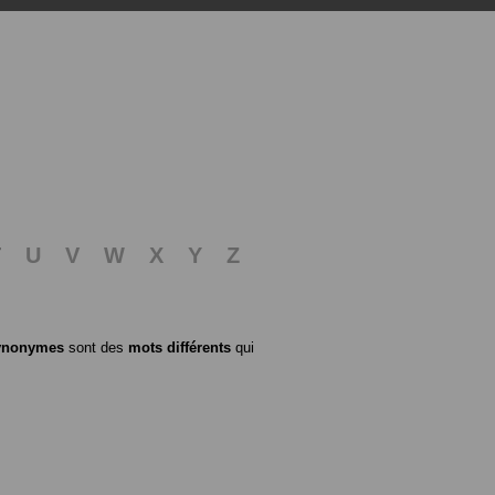
T
U
V
W
X
Y
Z
ynonymes
sont des
mots différents
qui