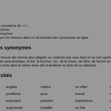
me synonyme de
vélo
.
onymes.
ynonymes.
 l’on retrouve dans ce dictionnaire des synonymes en ligne.
des synonymes
trouver des termes plus adaptés au contexte que ceux dont on se sert spont
t caractéristique, le but, la fonction, etc. de la chose, de l'être, de l'action e
e mots dans le même texte afin d’améliorer le style de sa rédaction.
rchés
anglais
mettre
en effet
problème
pour
travail
important
prendre
expérience
augmenter
installer
en fait