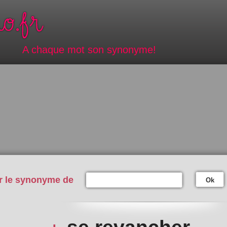
A chaque mot son synonyme!
r le synonyme de
Ok