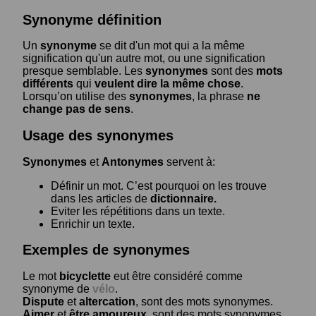
Synonyme définition
Un
synonyme
se dit d'un mot qui a la même
signification qu'un autre mot, ou une signification
presque semblable. Les
synonymes
sont des
mots
différents
qui
veulent dire la même chose
.
Lorsqu’on utilise des
synonymes
, la phrase
ne
change pas de sens
.
Usage des synonymes
Synonymes
et
Antonymes
servent à:
Définir un mot. C’est pourquoi on les trouve
dans les articles de
dictionnaire.
Eviter les répétitions dans un texte.
Enrichir un texte.
Exemples de synonymes
Le mot
bicyclette
eut être considéré comme
synonyme de
vélo
.
Dispute
et
altercation
, sont des mots synonymes.
Aimer
et
être amoureux
, sont des mots synonymes.