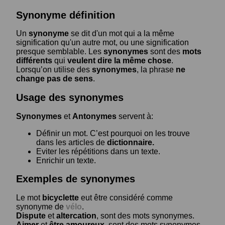
Synonyme définition
Un
synonyme
se dit d'un mot qui a la même
signification qu'un autre mot, ou une signification
presque semblable. Les
synonymes
sont des
mots
différents
qui
veulent dire la même chose
.
Lorsqu’on utilise des
synonymes
, la phrase
ne
change pas de sens
.
Usage des synonymes
Synonymes
et
Antonymes
servent à:
Définir un mot. C’est pourquoi on les trouve
dans les articles de
dictionnaire.
Eviter les répétitions dans un texte.
Enrichir un texte.
Exemples de synonymes
Le mot
bicyclette
eut être considéré comme
synonyme de
vélo
.
Dispute
et
altercation
, sont des mots synonymes.
Aimer
et
être amoureux
, sont des mots synonymes.