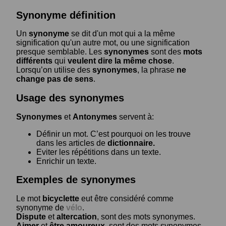
Synonyme définition
Un
synonyme
se dit d'un mot qui a la même
signification qu'un autre mot, ou une signification
presque semblable. Les
synonymes
sont des
mots
différents
qui
veulent dire la même chose
.
Lorsqu’on utilise des
synonymes
, la phrase
ne
change pas de sens
.
Usage des synonymes
Synonymes
et
Antonymes
servent à:
Définir un mot. C’est pourquoi on les trouve
dans les articles de
dictionnaire.
Eviter les répétitions dans un texte.
Enrichir un texte.
Exemples de synonymes
Le mot
bicyclette
eut être considéré comme
synonyme de
vélo
.
Dispute
et
altercation
, sont des mots synonymes.
Aimer
et
être amoureux
, sont des mots synonymes.