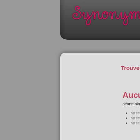
Trouve
Aucu
néanmoins
se re
se re
se r