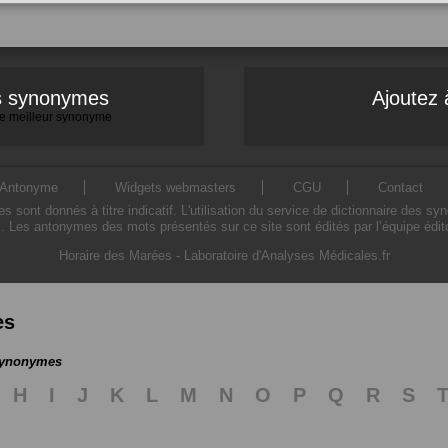
es synonymes
Ajoutez 
 le meilleur synonyme
Antonyme
Widgets webmasters
CGU
Contact
ont donnés à titre indicatif. L'utilisation du service de dictionnaire des sy
. Les antonymes des mots présentés sur ce site sont édités par l’équipe édi
Horaire des Marées
-
Laboratoire d'Analyses Médicales.fr
es
 synonymes
H
I
J
K
L
M
N
O
P
Q
R
S