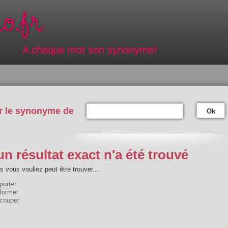
A chaque mot son synonyme!
r le synonyme de
Ok
n résultat exact n'a été trouvé
 vous vouliez peut être trouver...
porter
former
ecouper