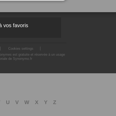
à vos favoris
Cookies settings
nonymes est gratuite et réservée à un usage
toriale de Synonymo.fr
T
U
V
W
X
Y
Z