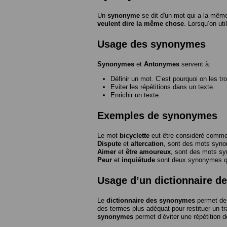
Un
synonyme
se dit d'un mot qui a la même
veulent dire la même chose
. Lorsqu’on ut
Usage des synonymes
Synonymes
et
Antonymes
servent à:
Définir un mot. C’est pourquoi on les tr
Eviter les répétitions dans un texte.
Enrichir un texte.
Exemples de synonymes
Le mot
bicyclette
eut être considéré com
Dispute
et
altercation
, sont des mots syn
Aimer
et
être amoureux
, sont des mots s
Peur
et
inquiétude
sont deux synonymes que
Usage d’un dictionnaire 
Le
dictionnaire des synonymes
permet de 
des termes plus adéquat pour restituer un trai
synonymes
permet d’éviter une répétition d