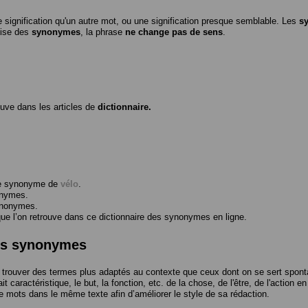
 signification qu'un autre mot, ou une signification presque semblable. Les
s
ilise des
synonymes
, la phrase
ne change pas de sens
.
ouve dans les articles de
dictionnaire.
me synonyme de
vélo
.
onymes.
ynonymes.
 l’on retrouve dans ce dictionnaire des synonymes en ligne.
des synonymes
trouver des termes plus adaptés au contexte que ceux dont on se sert spont
t caractéristique, le but, la fonction, etc. de la chose, de l'être, de l'action e
e mots dans le même texte afin d’améliorer le style de sa rédaction.