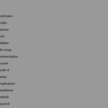
contraire
créer
amour
voir
utiliser
du coup
présentation
cause
suite à
beau
explication
améliorer
intérêt
accord