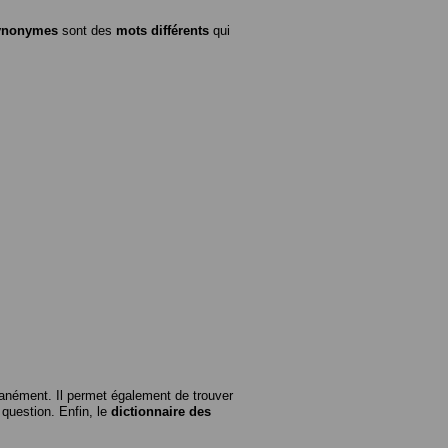
ynonymes
sont des
mots différents
qui
anément. Il permet également de trouver
n question. Enfin, le
dictionnaire des