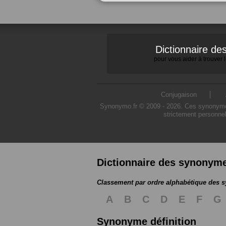
Dictionnaire d
pour vous aider à trouver
Conjugaison
Synonymo.fr © 2009 - 2026. Ces synonymes s
strictement personnel
Dictionnaire des synonym
Classement par ordre alphabétique des
A
B
C
D
E
F
G
Synonyme définition