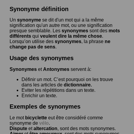
Synonyme définition
Un
synonyme
se dit d'un mot qui a la même
signification qu'un autre mot, ou une signification
presque semblable. Les
synonymes
sont des
mots
différents
qui
veulent dire la même chose
.
Lorsqu’on utilise des
synonymes
, la phrase
ne
change pas de sens
.
Usage des synonymes
Synonymes
et
Antonymes
servent à:
Définir un mot. C’est pourquoi on les trouve
dans les articles de
dictionnaire.
Eviter les répétitions dans un texte.
Enrichir un texte.
Exemples de synonymes
Le mot
bicyclette
eut être considéré comme
synonyme de
vélo
.
Dispute
et
altercation
, sont des mots synonymes.
Aimer
et
être amoureux
, sont des mots synonymes.