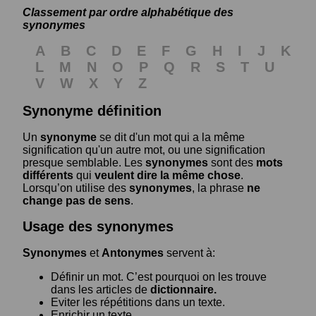
Classement par ordre alphabétique des
synonymes
A
B
C
D
E
F
G
H
I
J
K
L
M
N
O
P
Q
R
S
T
U
V
W
X
Y
Z
Synonyme définition
Un
synonyme
se dit d'un mot qui a la même
signification qu'un autre mot, ou une signification
presque semblable. Les
synonymes
sont des
mots
différents
qui
veulent dire la même chose
.
Lorsqu’on utilise des
synonymes
, la phrase
ne
change pas de sens
.
Usage des synonymes
Synonymes
et
Antonymes
servent à:
Définir un mot. C’est pourquoi on les trouve
dans les articles de
dictionnaire.
Eviter les répétitions dans un texte.
Enrichir un texte.