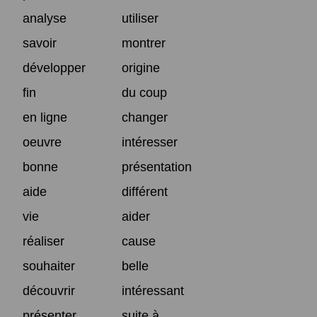
analyse
utiliser
savoir
montrer
développer
origine
fin
du coup
en ligne
changer
oeuvre
intéresser
bonne
présentation
aide
différent
vie
aider
réaliser
cause
souhaiter
belle
découvrir
intéressant
présenter
suite à