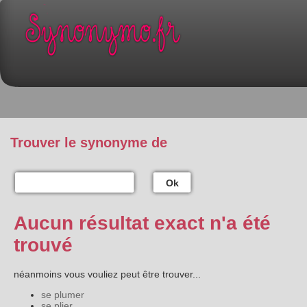
Trouver le synonyme de
Ok
Aucun résultat exact n'a été
trouvé
néanmoins vous vouliez peut être trouver...
se plumer
se plier