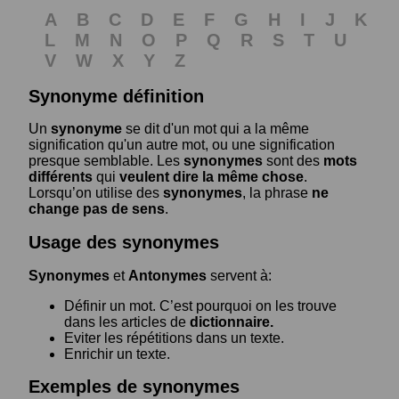
A
B
C
D
E
F
G
H
I
J
K
L
M
N
O
P
Q
R
S
T
U
V
W
X
Y
Z
Synonyme définition
Un
synonyme
se dit d'un mot qui a la même
signification qu'un autre mot, ou une signification
presque semblable. Les
synonymes
sont des
mots
différents
qui
veulent dire la même chose
.
Lorsqu’on utilise des
synonymes
, la phrase
ne
change pas de sens
.
Usage des synonymes
Synonymes
et
Antonymes
servent à:
Définir un mot. C’est pourquoi on les trouve
dans les articles de
dictionnaire.
Eviter les répétitions dans un texte.
Enrichir un texte.
Exemples de synonymes