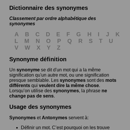
Dictionnaire des synonymes
Classement par ordre alphabétique des
synonymes
A
B
C
D
E
F
G
H
I
J
K
L
M
N
O
P
Q
R
S
T
U
V
W
X
Y
Z
Synonyme définition
Un
synonyme
se dit d'un mot qui a la même
signification qu'un autre mot, ou une signification
presque semblable. Les
synonymes
sont des
mots
différents
qui
veulent dire la même chose
.
Lorsqu’on utilise des
synonymes
, la phrase
ne
change pas de sens
.
Usage des synonymes
Synonymes
et
Antonymes
servent à:
Définir un mot. C’est pourquoi on les trouve