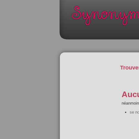
Trouve
Aucu
néanmoins
se no