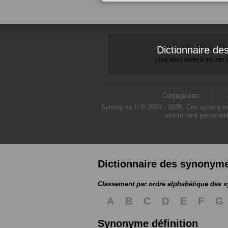
Dictionnaire d
pour vous aider à trouver
Conjugaison
Synonymo.fr © 2009 - 2026. Ces synonymes s
strictement personnel
Dictionnaire des synonym
Classement par ordre alphabétique des
A
B
C
D
E
F
G
Synonyme définition