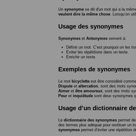
Un
synonyme
se dit d'un mot qui a la même
veulent dire la même chose
. Lorsqu’on ut
Usage des synonymes
Synonymes
et
Antonymes
servent à:
Définir un mot. C’est pourquoi on les tr
Eviter les répétitions dans un texte.
Enrichir un texte.
Exemples de synonymes
Le mot
bicyclette
eut être considéré com
Dispute
et
altercation
, sont des mots syn
Aimer
et
être amoureux
, sont des mots s
Peur
et
inquiétude
sont deux synonymes que
Usage d’un dictionnaire 
Le
dictionnaire des synonymes
permet de 
des termes plus adéquat pour restituer un trai
synonymes
permet d’éviter une répétition d