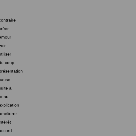
contraire
créer
amour
voir
utiliser
du coup
présentation
cause
suite à
beau
explication
améliorer
intérêt
accord