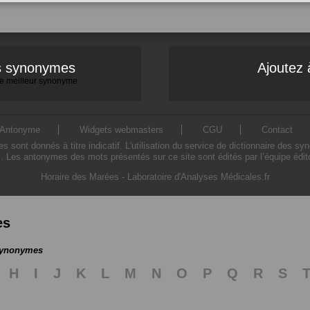
es synonymes
Ajoutez 
 le meilleur synonyme
Antonyme
Widgets webmasters
CGU
Contact
ont donnés à titre indicatif. L'utilisation du service de dictionnaire des sy
. Les antonymes des mots présentés sur ce site sont édités par l’équipe édi
Horaire des Marées
-
Laboratoire d'Analyses Médicales.fr
es
 synonymes
H
I
J
K
L
M
N
O
P
Q
R
S