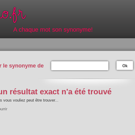
A chaque mot son synonyme!
r le synonyme de
Ok
n résultat exact n'a été trouvé
 vous vouliez peut être trouver...
urrir