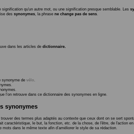
 signification qu'un autre mot, ou une signification presque semblable. Les
s
ilise des
synonymes
, la phrase
ne change pas de sens
.
ouve dans les articles de
dictionnaire.
me synonyme de
vélo
.
onymes.
ynonymes.
 l’on retrouve dans ce dictionnaire des synonymes en ligne.
des synonymes
trouver des termes plus adaptés au contexte que ceux dont on se sert spont
t caractéristique, le but, la fonction, etc. de la chose, de l'être, de l'action e
e mots dans le même texte afin d’améliorer le style de sa rédaction.