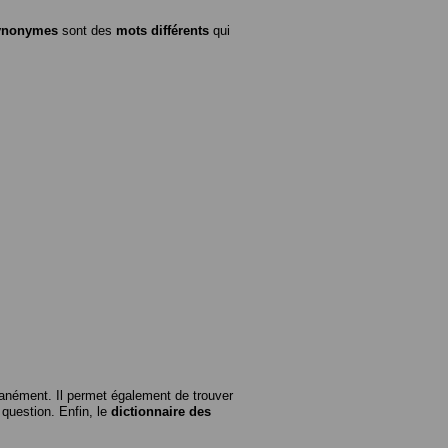
ynonymes
sont des
mots différents
qui
anément. Il permet également de trouver
n question. Enfin, le
dictionnaire des