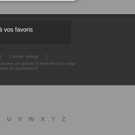
à vos favoris
Cookies settings
nonymes est gratuite et réservée à un usage
toriale de Synonymo.fr
T
U
V
W
X
Y
Z