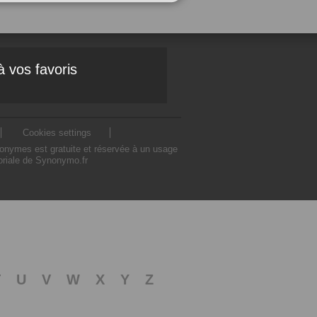
à vos favoris
Cookies settings
nonymes est gratuite et réservée à un usage
toriale de Synonymo.fr
T
U
V
W
X
Y
Z