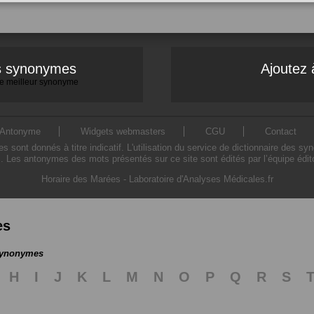
es synonymes
Ajoutez 
 le meilleur synonyme
Antonyme
Widgets webmasters
CGU
Contact
ont donnés à titre indicatif. L'utilisation du service de dictionnaire des sy
. Les antonymes des mots présentés sur ce site sont édités par l’équipe édi
Horaire des Marées
-
Laboratoire d'Analyses Médicales.fr
es
 synonymes
H
I
J
K
L
M
N
O
P
Q
R
S