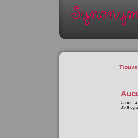
Trouve
Aucu
Ce mot a 
d'orthogr