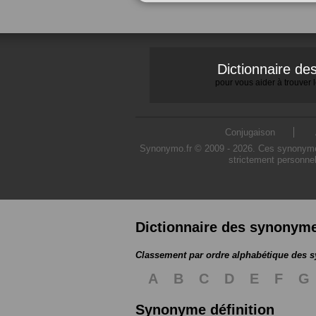
Dictionnaire d
pour vous aider à trouver
Conjugaison
Synonymo.fr © 2009 - 2026. Ces synonymes s
strictement personnel
Dictionnaire des synonym
Classement par ordre alphabétique des
A
B
C
D
E
F
G
Synonyme définition