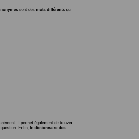
ynonymes
sont des
mots différents
qui
anément. Il permet également de trouver
n question. Enfin, le
dictionnaire des