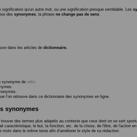
 signification qu'un autre mot, ou une signification presque semblable. Les
s
ilise des
synonymes
, la phrase
ne change pas de sens
.
ouve dans les articles de
dictionnaire.
me synonyme de
vélo
.
onymes.
ynonymes.
 l’on retrouve dans ce dictionnaire des synonymes en ligne.
des synonymes
trouver des termes plus adaptés au contexte que ceux dont on se sert spont
t caractéristique, le but, la fonction, etc. de la chose, de l'être, de l'action e
e mots dans le même texte afin d’améliorer le style de sa rédaction.