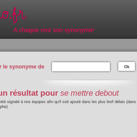
A chaque mot son synonyme!
r le synonyme de
Ok
n résultat pour
se mettre debout
été signalé à nos équipes afin qu'il soit ajouté dans les plus bref délais (dans
aphe)