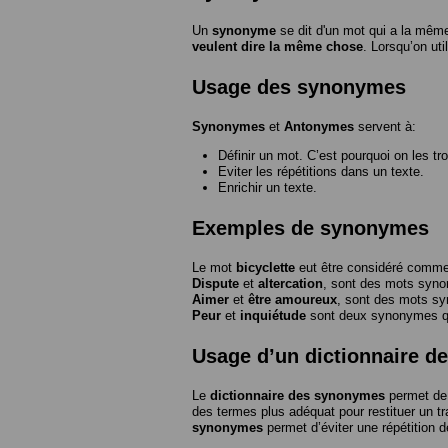
Un
synonyme
se dit d'un mot qui a la même
veulent dire la même chose
. Lorsqu’on ut
Usage des synonymes
Synonymes
et
Antonymes
servent à:
Définir un mot. C’est pourquoi on les tr
Eviter les répétitions dans un texte.
Enrichir un texte.
Exemples de synonymes
Le mot
bicyclette
eut être considéré com
Dispute
et
altercation
, sont des mots syn
Aimer
et
être amoureux
, sont des mots s
Peur
et
inquiétude
sont deux synonymes que
Usage d’un dictionnaire 
Le
dictionnaire des synonymes
permet de 
des termes plus adéquat pour restituer un trai
synonymes
permet d’éviter une répétition d