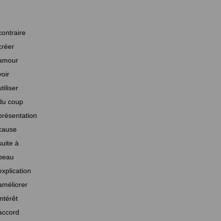
contraire
créer
amour
voir
utiliser
du coup
présentation
cause
suite à
beau
explication
améliorer
intérêt
accord