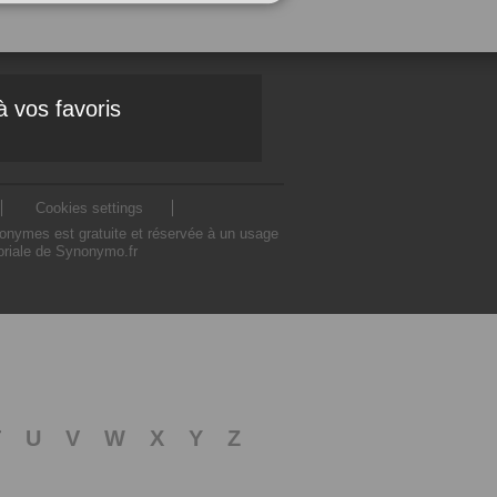
à vos favoris
Cookies settings
nonymes est gratuite et réservée à un usage
toriale de Synonymo.fr
T
U
V
W
X
Y
Z