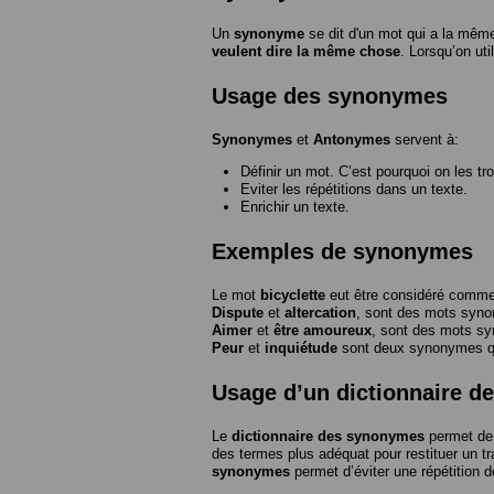
Un
synonyme
se dit d'un mot qui a la même
veulent dire la même chose
. Lorsqu’on ut
Usage des synonymes
Synonymes
et
Antonymes
servent à:
Définir un mot. C’est pourquoi on les tr
Eviter les répétitions dans un texte.
Enrichir un texte.
Exemples de synonymes
Le mot
bicyclette
eut être considéré com
Dispute
et
altercation
, sont des mots syn
Aimer
et
être amoureux
, sont des mots s
Peur
et
inquiétude
sont deux synonymes que
Usage d’un dictionnaire 
Le
dictionnaire des synonymes
permet de 
des termes plus adéquat pour restituer un trai
synonymes
permet d’éviter une répétition d