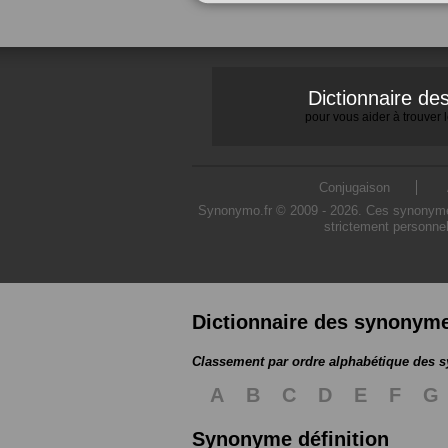
Dictionnaire d
pour vous aider à trouver
Conjugaison
Synonymo.fr © 2009 - 2026. Ces synonymes s
strictement personnel
Dictionnaire des synonym
Classement par ordre alphabétique des
A
B
C
D
E
F
G
Synonyme définition