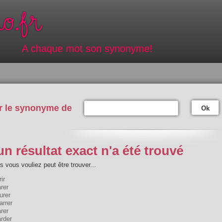
A chaque mot son synonyme!
r le synonyme de
Ok
n résultat exact n'a été trouvé
 vous vouliez peut être trouver...
ir
rer
urer
arrer
rer
rder