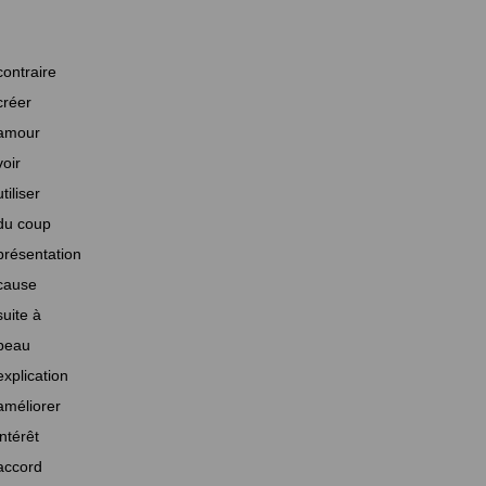
contraire
créer
amour
voir
utiliser
du coup
présentation
cause
suite à
beau
explication
améliorer
intérêt
accord