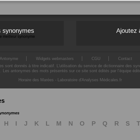
es synonymes
Ajoutez 
 le meilleur synonyme
Antonyme
Widgets webmasters
CGU
Contact
ont donnés à titre indicatif. L'utilisation du service de dictionnaire des sy
. Les antonymes des mots présentés sur ce site sont édités par l’équipe édi
Horaire des Marées
-
Laboratoire d'Analyses Médicales.fr
es
 synonymes
H
I
J
K
L
M
N
O
P
Q
R
S