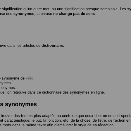
 signification qu'un autre mot, ou une signification presque semblable. Les
s
ilise des
synonymes
, la phrase
ne change pas de sens
.
ouve dans les articles de
dictionnaire.
me synonyme de
vélo
.
onymes.
ynonymes.
 l’on retrouve dans ce dictionnaire des synonymes en ligne.
des synonymes
trouver des termes plus adaptés au contexte que ceux dont on se sert spont
t caractéristique, le but, la fonction, etc. de la chose, de l'être, de l'action e
e mots dans le même texte afin d’améliorer le style de sa rédaction.