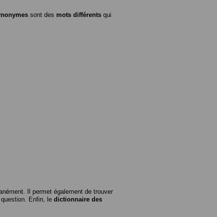
ynonymes
sont des
mots différents
qui
anément. Il permet également de trouver
n question. Enfin, le
dictionnaire des