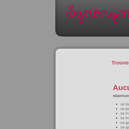
Trouve
Aucu
néanmoins
se tar
se pa
se m
se m
se ga
se ga