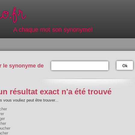
A chaque mot son synonyme!
r le synonyme de
Ok
n résultat exact n'a été trouvé
 vous vouliez peut être trouver...
cher
rer
ger
cher
oucher
acher