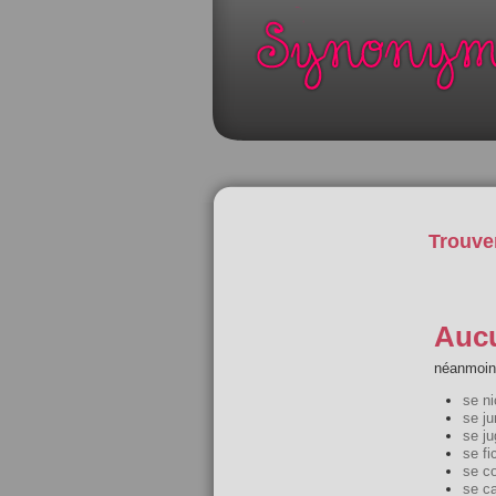
Trouve
Aucu
néanmoins
se ni
se ju
se ju
se fi
se c
se c