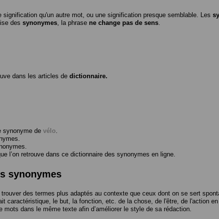
 signification qu'un autre mot, ou une signification presque semblable. Les
s
ilise des
synonymes
, la phrase
ne change pas de sens
.
ouve dans les articles de
dictionnaire.
me synonyme de
vélo
.
onymes.
ynonymes.
 l’on retrouve dans ce dictionnaire des synonymes en ligne.
des synonymes
trouver des termes plus adaptés au contexte que ceux dont on se sert spont
t caractéristique, le but, la fonction, etc. de la chose, de l'être, de l'action e
e mots dans le même texte afin d’améliorer le style de sa rédaction.