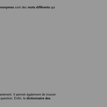
ynonymes
sont des
mots différents
qui
anément. Il permet également de trouver
n question. Enfin, le
dictionnaire des