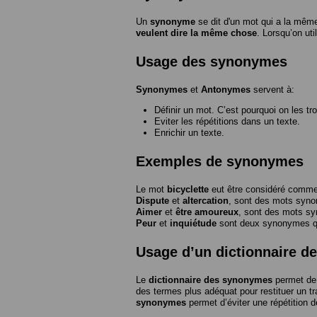
Un
synonyme
se dit d'un mot qui a la même
veulent dire la même chose
. Lorsqu’on ut
Usage des synonymes
Synonymes
et
Antonymes
servent à:
Définir un mot. C’est pourquoi on les tr
Eviter les répétitions dans un texte.
Enrichir un texte.
Exemples de synonymes
Le mot
bicyclette
eut être considéré com
Dispute
et
altercation
, sont des mots syn
Aimer
et
être amoureux
, sont des mots s
Peur
et
inquiétude
sont deux synonymes que
Usage d’un dictionnaire 
Le
dictionnaire des synonymes
permet de 
des termes plus adéquat pour restituer un trai
synonymes
permet d’éviter une répétition d