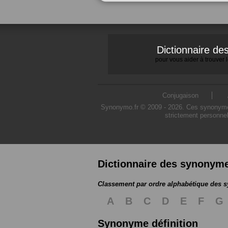
Dictionnaire d
pour vous aider à trouver
Conjugaison
Synonymo.fr © 2009 - 2026. Ces synonymes s
strictement personnel
Dictionnaire des synonym
Classement par ordre alphabétique des
A
B
C
D
E
F
G
Synonyme définition