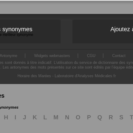
es synonymes
Ajoutez 
 le meilleur synonyme
Antonyme
Widgets webmasters
CGU
Contact
ont donnés à titre indicatif. L'utilisation du service de dictionnaire des sy
. Les antonymes des mots présentés sur ce site sont édités par l’équipe édi
Horaire des Marées
-
Laboratoire d'Analyses Médicales.fr
es
 synonymes
H
I
J
K
L
M
N
O
P
Q
R
S