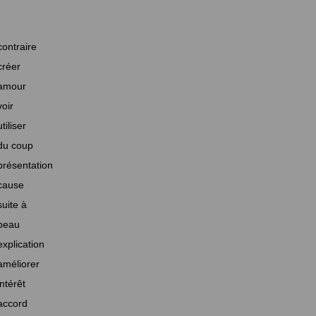
contraire
créer
amour
voir
utiliser
du coup
présentation
cause
suite à
beau
explication
améliorer
intérêt
accord