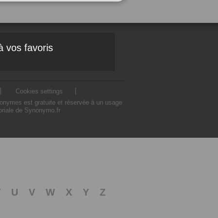
à vos favoris
Cookies settings
nonymes est gratuite et réservée à un usage
toriale de Synonymo.fr
T
U
V
W
X
Y
Z