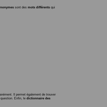
ynonymes
sont des
mots différents
qui
anément. Il permet également de trouver
n question. Enfin, le
dictionnaire des