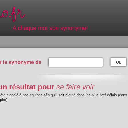
A chaque mot son synonyme!
r le synonyme de
Ok
n résultat pour
se faire voir
été signalé à nos équipes afin qu'il soit ajouté dans les plus bref délais (dans
aphe)