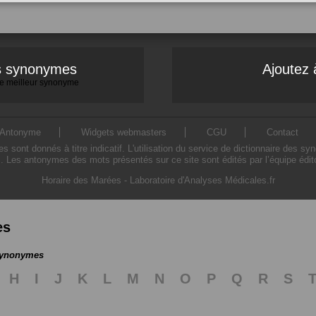
es synonymes
Ajoutez 
 le meilleur synonyme
Antonyme
Widgets webmasters
CGU
Contact
ont donnés à titre indicatif. L'utilisation du service de dictionnaire des sy
. Les antonymes des mots présentés sur ce site sont édités par l’équipe édi
Horaire des Marées
-
Laboratoire d'Analyses Médicales.fr
es
 synonymes
H
I
J
K
L
M
N
O
P
Q
R
S