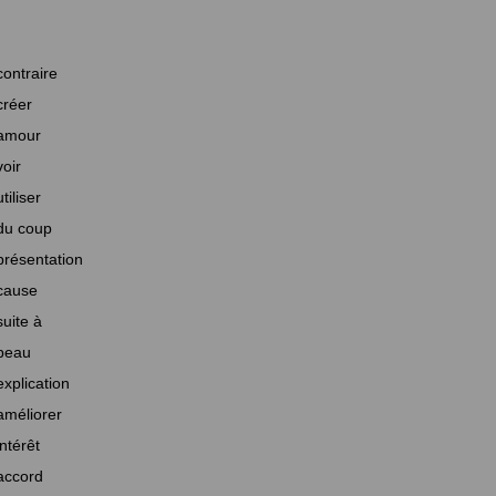
contraire
créer
amour
voir
utiliser
du coup
présentation
cause
suite à
beau
explication
améliorer
intérêt
accord