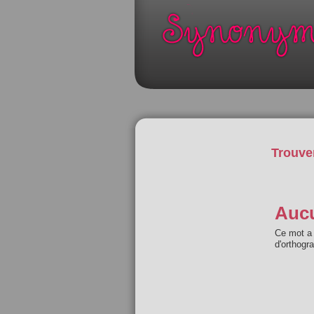
Trouve
Aucu
Ce mot a 
d'orthogr