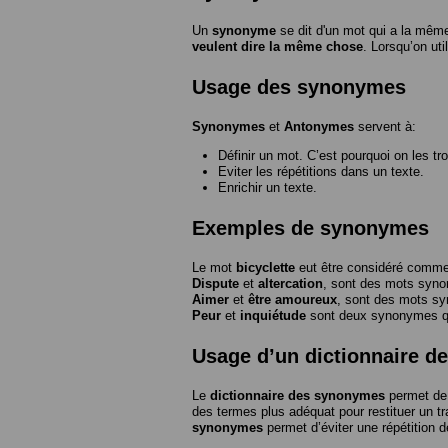
Un
synonyme
se dit d'un mot qui a la même
veulent dire la même chose
. Lorsqu’on ut
Usage des synonymes
Synonymes
et
Antonymes
servent à:
Définir un mot. C’est pourquoi on les tr
Eviter les répétitions dans un texte.
Enrichir un texte.
Exemples de synonymes
Le mot
bicyclette
eut être considéré com
Dispute
et
altercation
, sont des mots syn
Aimer
et
être amoureux
, sont des mots s
Peur
et
inquiétude
sont deux synonymes que
Usage d’un dictionnaire 
Le
dictionnaire des synonymes
permet de 
des termes plus adéquat pour restituer un trai
synonymes
permet d’éviter une répétition d