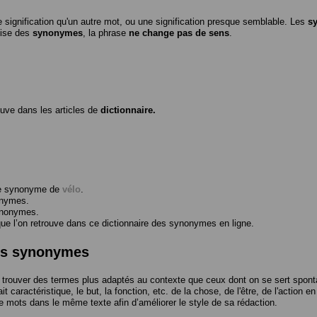
 signification qu'un autre mot, ou une signification presque semblable. Les
s
ilise des
synonymes
, la phrase
ne change pas de sens
.
ouve dans les articles de
dictionnaire.
me synonyme de
vélo
.
onymes.
ynonymes.
 l’on retrouve dans ce dictionnaire des synonymes en ligne.
des synonymes
trouver des termes plus adaptés au contexte que ceux dont on se sert spont
t caractéristique, le but, la fonction, etc. de la chose, de l'être, de l'action e
e mots dans le même texte afin d’améliorer le style de sa rédaction.