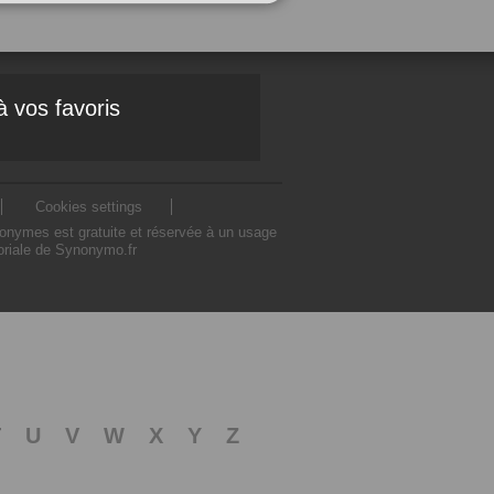
à vos favoris
Cookies settings
nonymes est gratuite et réservée à un usage
toriale de Synonymo.fr
T
U
V
W
X
Y
Z