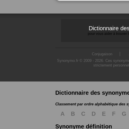
Dictionnaire d
pour vous aider à trouver
Conjugaison
Synonymo.fr © 2009 - 2026. Ces synonymes s
strictement personnel
Dictionnaire des synonym
Classement par ordre alphabétique des
A
B
C
D
E
F
G
Synonyme définition